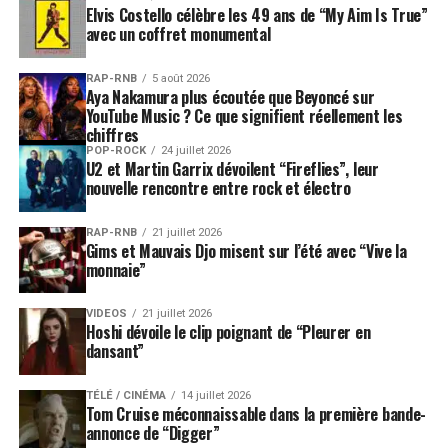
Elvis Costello célèbre les 49 ans de “My Aim Is True”
avec un coffret monumental
RAP-RNB
5 août 2026
Aya Nakamura plus écoutée que Beyoncé sur
YouTube Music ? Ce que signifient réellement les
chiffres
POP-ROCK
24 juillet 2026
U2 et Martin Garrix dévoilent “Fireflies”, leur
nouvelle rencontre entre rock et électro
RAP-RNB
21 juillet 2026
Gims et Mauvais Djo misent sur l’été avec “Vive la
monnaie”
VIDEOS
21 juillet 2026
Hoshi dévoile le clip poignant de “Pleurer en
dansant”
TÉLÉ / CINÉMA
14 juillet 2026
Tom Cruise méconnaissable dans la première bande-
annonce de “Digger”