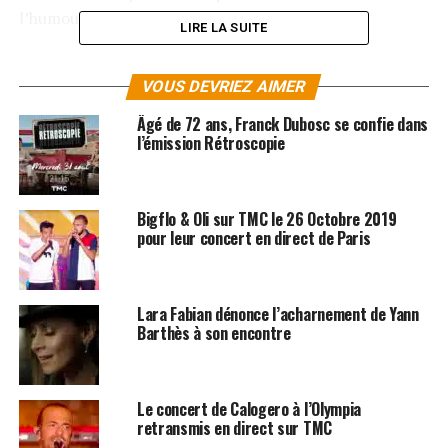
l’humour.
LIRE LA SUITE
LES FILMS ET VIDÉOS D’ARNAUD DUCRET
DISPONIBLES ICI
VOUS DEVRIEZ AIMER
Âgé de 72 ans, Franck Dubosc se confie dans
SUJETS ASSOCIÉS:
l’émission Rétroscopie
ARNAUD DUCRET
TMC
Bigflo & Oli sur TMC le 26 Octobre 2019
pour leur concert en direct de Paris
Lara Fabian dénonce l’acharnement de Yann
Barthès à son encontre
Le concert de Calogero à l’Olympia
retransmis en direct sur TMC