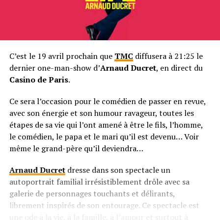
C’est le 19 avril prochain que
TMC
diffusera à 21:25 le
dernier one-man-show d’
Arnaud Ducret
, en direct du
Casino de Paris
.
Ce sera l’occasion pour le comédien de passer en revue,
avec son énergie et son humour ravageur, toutes les
étapes de sa vie qui l’ont amené à être le fils, l’homme,
le comédien, le papa et le mari qu’il est devenu… Voir
même le grand-père qu’il deviendra…
Arnaud Ducret
dresse dans son spectacle un
autoportrait familial irrésistiblement drôle avec sa
galerie de personnages touchants et délirants,
librement inspirés de son entourage. Ce spectacle est
une ode à la vie, à la famille, à l’amour et surtout à