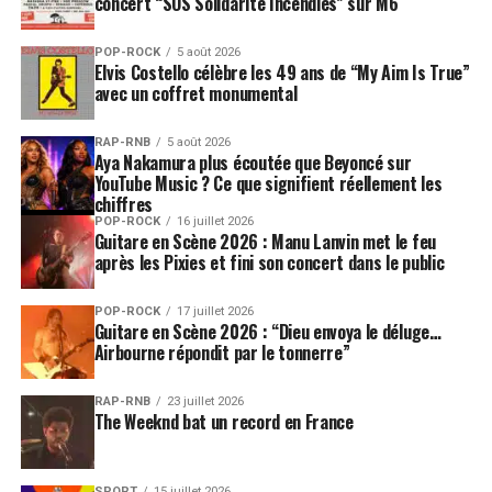
concert “SOS Solidarité Incendies” sur M6
POP-ROCK
5 août 2026
Elvis Costello célèbre les 49 ans de “My Aim Is True”
avec un coffret monumental
RAP-RNB
5 août 2026
Aya Nakamura plus écoutée que Beyoncé sur
YouTube Music ? Ce que signifient réellement les
chiffres
POP-ROCK
16 juillet 2026
Guitare en Scène 2026 : Manu Lanvin met le feu
après les Pixies et fini son concert dans le public
POP-ROCK
17 juillet 2026
Guitare en Scène 2026 : “Dieu envoya le déluge…
Airbourne répondit par le tonnerre”
RAP-RNB
23 juillet 2026
The Weeknd bat un record en France
SPORT
15 juillet 2026