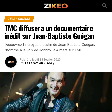
TÉLÉ / CINÉMA
TMC diffusera un documentaire
inédit sur Jean-Baptiste Guégan
Découvrez l’incroyable destin de Jean-Baptiste Guégan,
l’homme à la voix de Johnny, le 4 mars sur TMC.
Publié
le
jeudi 13 février 2020
Par
La rédaction Zikeo