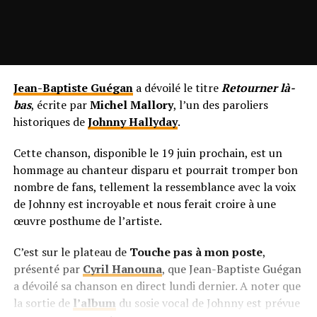
Jean-Baptiste Guégan
a dévoilé le titre
Retourner là-
bas
, écrite par
Michel Mallory
, l’un des paroliers
historiques de
Johnny Hallyday
.
Cette chanson, disponible le 19 juin prochain, est un
hommage au chanteur disparu et pourrait tromper bon
nombre de fans, tellement la ressemblance avec la voix
de Johnny est incroyable et nous ferait croire à une
œuvre posthume de l’artiste.
C’est sur le plateau de
Touche pas à mon poste
,
présenté par
Cyril Hanouna
, que Jean-Baptiste Guégan
a dévoilé sa chanson en direct lundi dernier. A noter que
la sortie de
l’album
du sosie vocal de Johnny est prévue