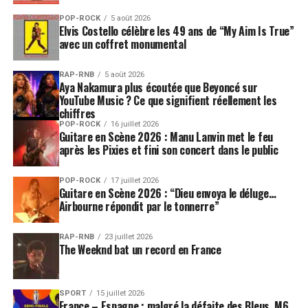
POP-ROCK
5 août 2026
Elvis Costello célèbre les 49 ans de “My Aim Is True”
avec un coffret monumental
RAP-RNB
5 août 2026
Aya Nakamura plus écoutée que Beyoncé sur
YouTube Music ? Ce que signifient réellement les
chiffres
POP-ROCK
16 juillet 2026
Guitare en Scène 2026 : Manu Lanvin met le feu
après les Pixies et fini son concert dans le public
POP-ROCK
17 juillet 2026
Guitare en Scène 2026 : “Dieu envoya le déluge…
Airbourne répondit par le tonnerre”
RAP-RNB
23 juillet 2026
The Weeknd bat un record en France
SPORT
15 juillet 2026
France – Espagne : malgré la défaite des Bleus, M6