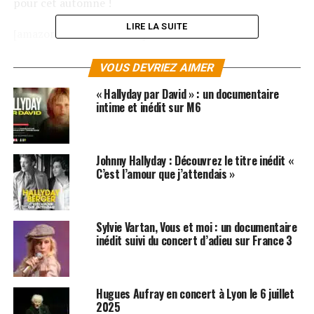
pour cet automne !
LIRE LA SUITE
[amazon table= »134130″]
VOUS DEVRIEZ AIMER
SUJETS ASSOCIÉS:
JEAN BAPTISTE GUEGAN
JOHNNY HALLYDAY
« Hallyday par David » : un documentaire
intime et inédit sur M6
Johnny Hallyday : Découvrez le titre inédit «
C’est l’amour que j’attendais »
Sylvie Vartan, Vous et moi : un documentaire
inédit suivi du concert d’adieu sur France 3
Hugues Aufray en concert à Lyon le 6 juillet
2025