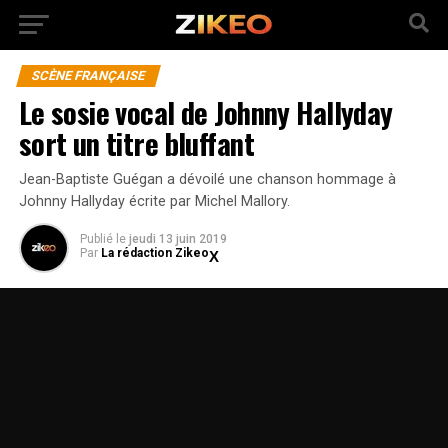
SCÈNE FRANÇAISE
Le sosie vocal de Johnny Hallyday
sort un titre bluffant
Jean-Baptiste Guégan a dévoilé une chanson hommage à
Johnny Hallyday écrite par Michel Mallory.
Publié
le
jeudi 13 juin 2019
Par
La rédaction Zikeo