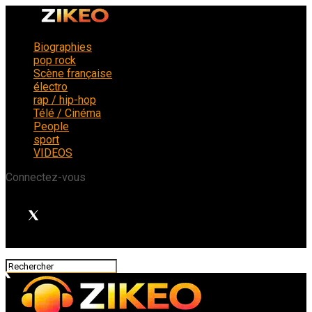
Biographies
pop rock
Scène française
électro
rap / hip-hop
Télé / Cinéma
People
sport
VIDEOS
Connectez-vous