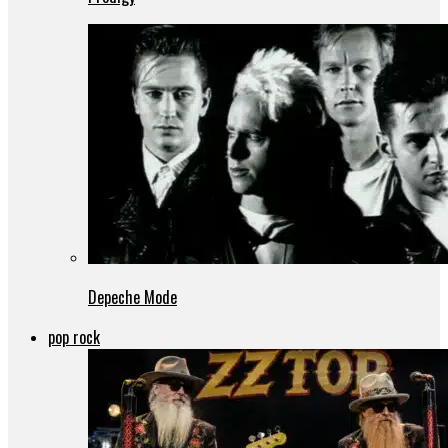
Depeche Mode
pop rock