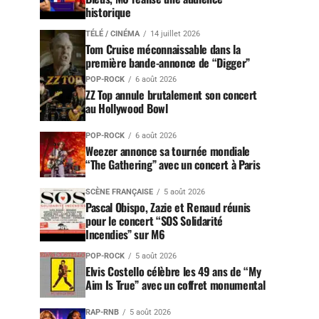
historique
TÉLÉ / CINÉMA
14 juillet 2026
Tom Cruise méconnaissable dans la
première bande-annonce de “Digger”
POP-ROCK
6 août 2026
ZZ Top annule brutalement son concert
au Hollywood Bowl
POP-ROCK
6 août 2026
Weezer annonce sa tournée mondiale
“The Gathering” avec un concert à Paris
SCÈNE FRANÇAISE
5 août 2026
Pascal Obispo, Zazie et Renaud réunis
pour le concert “SOS Solidarité
Incendies” sur M6
POP-ROCK
5 août 2026
Elvis Costello célèbre les 49 ans de “My
Aim Is True” avec un coffret monumental
RAP-RNB
5 août 2026