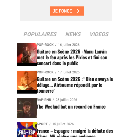
POPULAIRES
NEWS
VIDEOS
POP-ROCK
16 juillet 2026
Guitare en Scène 2026 : Manu Lanvin
met le feu après les Pixies et fini son
concert dans le public
POP-ROCK
17 juillet 2026
Guitare en Scène 2026 : “Dieu envoya le
déluge… Airbourne répondit par le
tonnerre”
RAP-RNB
23 juillet 2026
The Weeknd bat un record en France
SPORT
15 juillet 2026
France – Espagne : malgré la défaite des
Bleus, M6 réalise une audience