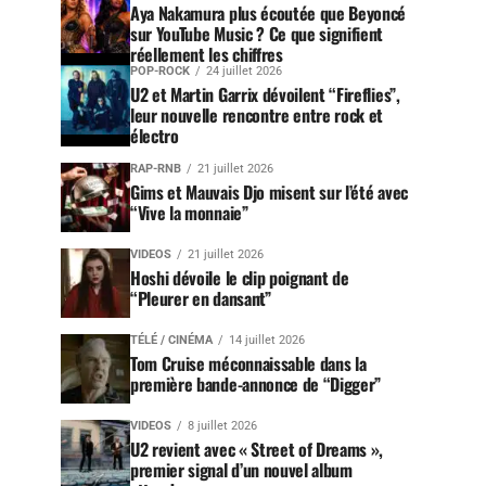
Aya Nakamura plus écoutée que Beyoncé
sur YouTube Music ? Ce que signifient
réellement les chiffres
POP-ROCK
24 juillet 2026
U2 et Martin Garrix dévoilent “Fireflies”,
leur nouvelle rencontre entre rock et
électro
RAP-RNB
21 juillet 2026
Gims et Mauvais Djo misent sur l’été avec
“Vive la monnaie”
VIDEOS
21 juillet 2026
Hoshi dévoile le clip poignant de
“Pleurer en dansant”
TÉLÉ / CINÉMA
14 juillet 2026
Tom Cruise méconnaissable dans la
première bande-annonce de “Digger”
VIDEOS
8 juillet 2026
U2 revient avec « Street of Dreams »,
premier signal d’un nouvel album