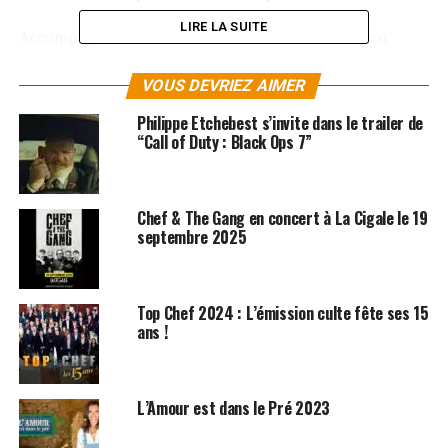
LIRE LA SUITE
Accompagné d’une équipe de spécialistes dans leur
domaine qu’ils soient scientifiques, historiens, médecins,
vétérinaires …, Jamy et sa bande nous invitent à
VOUS DEVRIEZ AIMER
partager ce goût de la connaissance sous toutes ses
Philippe Etchebest s’invite dans le trailer de
formes, tous les jours pendant 26 minutes.
“Call of Duty : Black Ops 7”
Chaque jour, les sujets traités sont expliqués, décryptés
grâce à des visuels appropriés qui conjuguent réalité
Chef & The Gang en concert à La Cigale le 19
augmentée, infographies, 3D et images d’archives…
septembre 2025
Un éclairage ludique et inédit avec un ton mêlant
décontraction, humour et bienveillance. Un programme
Top Chef 2024 : L’émission culte fête ses 15
accessible à tous les publics, qui permet d’apprendre en
ans !
se divertissant.
Les rubriques
:
C JAMY
se
L’Amour est dans le Pré 2023
décline en quatre parties