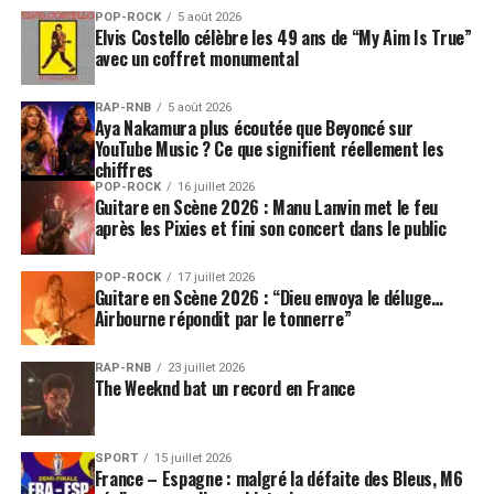
sur tous les réseaux Epicurieux (Instagram, Facebook,
POP-ROCK
5 août 2026
Elvis Costello célèbre les 49 ans de “My Aim Is True”
Youtube) et chez Jamy (Twitter, Linkedin) et à poser ses
avec un coffret monumental
questions précédées du #DisJamy.
RAP-RNB
5 août 2026
Aya Nakamura plus écoutée que Beyoncé sur
SUJETS ASSOCIÉS:
CYRIL LIGNAC
KARINE LE MARCHAND
YouTube Music ? Ce que signifient réellement les
PHILIPPE ETCHEBEST
chiffres
POP-ROCK
16 juillet 2026
Guitare en Scène 2026 : Manu Lanvin met le feu
après les Pixies et fini son concert dans le public
POP-ROCK
17 juillet 2026
Guitare en Scène 2026 : “Dieu envoya le déluge…
Airbourne répondit par le tonnerre”
RAP-RNB
23 juillet 2026
The Weeknd bat un record en France
SPORT
15 juillet 2026
France – Espagne : malgré la défaite des Bleus, M6