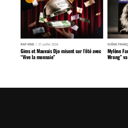
RAP-RNB
21 juillet 2026
SCÈNE FRANÇ
Gims et Mauvais Djo misent sur l’été avec
Mylène Far
“Vive la monnaie”
Wrong” va 