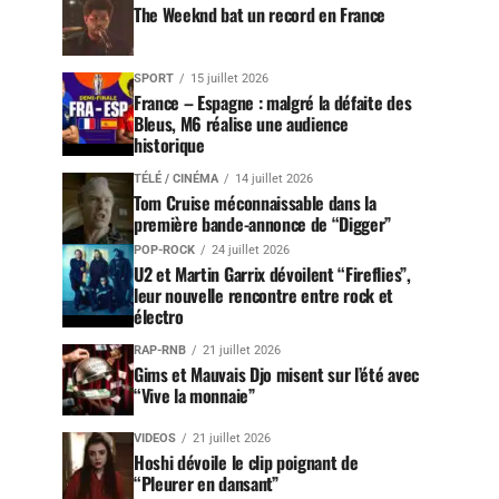
The Weeknd bat un record en France
SPORT
15 juillet 2026
France – Espagne : malgré la défaite des
Bleus, M6 réalise une audience
historique
TÉLÉ / CINÉMA
14 juillet 2026
Tom Cruise méconnaissable dans la
première bande-annonce de “Digger”
POP-ROCK
24 juillet 2026
U2 et Martin Garrix dévoilent “Fireflies”,
leur nouvelle rencontre entre rock et
électro
RAP-RNB
21 juillet 2026
Gims et Mauvais Djo misent sur l’été avec
“Vive la monnaie”
VIDEOS
21 juillet 2026
Hoshi dévoile le clip poignant de
“Pleurer en dansant”