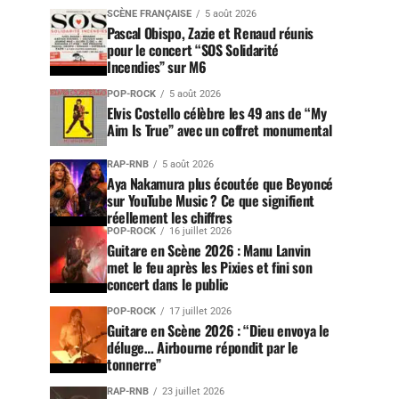
SCÈNE FRANÇAISE
5 août 2026
Pascal Obispo, Zazie et Renaud réunis
pour le concert “SOS Solidarité
Incendies” sur M6
POP-ROCK
5 août 2026
Elvis Costello célèbre les 49 ans de “My
Aim Is True” avec un coffret monumental
RAP-RNB
5 août 2026
Aya Nakamura plus écoutée que Beyoncé
sur YouTube Music ? Ce que signifient
réellement les chiffres
POP-ROCK
16 juillet 2026
Guitare en Scène 2026 : Manu Lanvin
met le feu après les Pixies et fini son
concert dans le public
POP-ROCK
17 juillet 2026
Guitare en Scène 2026 : “Dieu envoya le
déluge… Airbourne répondit par le
tonnerre”
RAP-RNB
23 juillet 2026