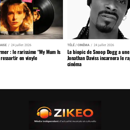
AISE
24 juillet 2026
TÉLÉ / CINÉMA
24 juillet 2026
mer : le rarissime “My Mum Is
Le biopic de Snoop Dogg a une 
ressortir en vinyle
Jonathan Daviss incarnera le r
cinéma