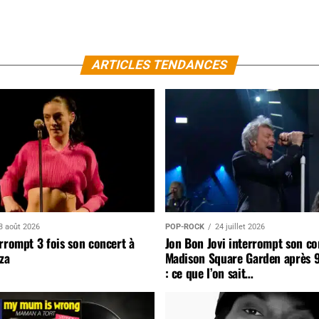
ARTICLES TENDANCES
3 août 2026
POP-ROCK
24 juillet 2026
rrompt 3 fois son concert à
Jon Bon Jovi interrompt son co
za
Madison Square Garden après 
: ce que l’on sait…