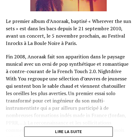
Le premier album d’Anoraak, baptisé « Wherever the sun
sets » est dans les bacs depuis le 21 septembre 2010,
avant un concert, le 5 novembre prochain, au Festival
Inrocks à La Boule Noire à Paris.
Fin 2008, Anoraak fait son apparition dans le paysage
musical avec un ovni de pop synthétique et romantique
à contre-courant de la French Touch 2.0. Nightdrive
With You regroupe une sélection d’œuvres de jeunesse
qui sentent bon le sable chaud et viennent chatouiller
les oreilles les plus averties. Un premier essai solo
transformé pour cet ingénieur du son multi-
instrumentiste qui a par ailleurs participé à de
nombreuses formations indés made in France (Jordan,
PPRR,…). La reconnaissance et les sollicitations
commencent à pointer le bout de leur nez et les mois
LIRE LA SUITE