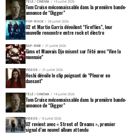
TÉLÉ / CINÉMA
14 juillet 2026
Tom Cruise méconnaissable dans la première bande-
annonce de “Digger”
POP-ROCK
24 juillet 2026
U2 et Martin Garrix dévoilent “Fireflies”, leur
nouvelle rencontre entre rock et électro
RAP-RNB
21 juillet 2026
Gims et Mauvais Djo misent sur l’été avec “Vive la
monnaie”
VIDEOS
21 juillet 2026
Hoshi dévoile le clip poignant de “Pleurer en
dansant”
TÉLÉ / CINÉMA
14 juillet 2026
Tom Cruise méconnaissable dans la première bande-
annonce de “Digger”
VIDEOS
8 juillet 2026
U2 revient avec « Street of Dreams », premier
signal d’un nouvel album attendu