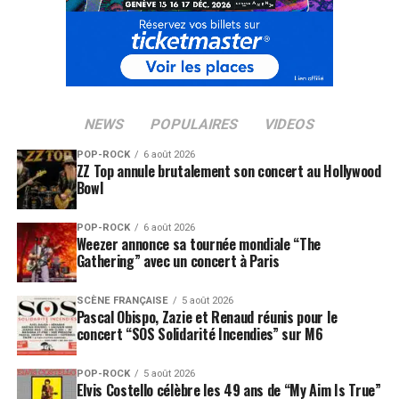
l’écossaise Siobhan Wilson pour une ballade en
apesanteur et Sally Shapiro, princesse disco nordique,
qui signe ici sa première collaboration.
NEWS
POPULAIRES
VIDEOS
POP-ROCK
6 août 2026
ZZ Top annule brutalement son concert au Hollywood
Bowl
POP-ROCK
6 août 2026
Weezer annonce sa tournée mondiale “The
Gathering” avec un concert à Paris
SCÈNE FRANÇAISE
5 août 2026
Pascal Obispo, Zazie et Renaud réunis pour le
concert “SOS Solidarité Incendies” sur M6
POP-ROCK
5 août 2026
Elvis Costello célèbre les 49 ans de “My Aim Is True”