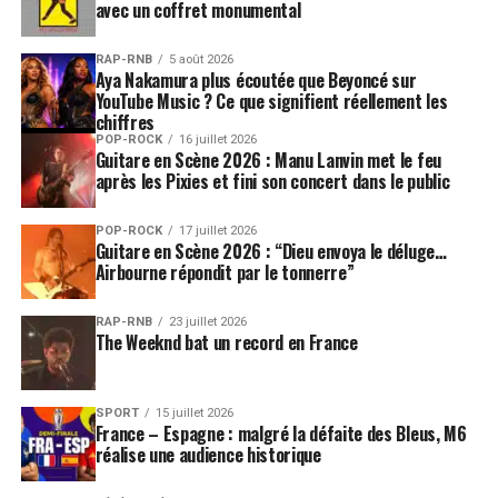
avec un coffret monumental
RAP-RNB
5 août 2026
Aya Nakamura plus écoutée que Beyoncé sur
YouTube Music ? Ce que signifient réellement les
chiffres
POP-ROCK
16 juillet 2026
Guitare en Scène 2026 : Manu Lanvin met le feu
après les Pixies et fini son concert dans le public
POP-ROCK
17 juillet 2026
Guitare en Scène 2026 : “Dieu envoya le déluge…
Airbourne répondit par le tonnerre”
RAP-RNB
23 juillet 2026
The Weeknd bat un record en France
SPORT
15 juillet 2026
France – Espagne : malgré la défaite des Bleus, M6
réalise une audience historique
SUJETS ASSOCIÉS:
DAVE
PATRICK SEBASTIEN
SALVATORE ADAMO