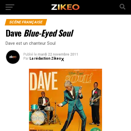
SCÈNE FRANÇAISE
Dave
Blue-Eyed Soul
Dave est un chanteur Soul
Publié
le
mardi 22 novembre 2011
Par
La rédaction Zikeo