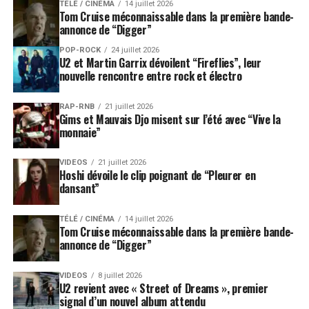
TÉLÉ / CINÉMA
14 juillet 2026
Tom Cruise méconnaissable dans la première bande-
annonce de “Digger”
POP-ROCK
24 juillet 2026
U2 et Martin Garrix dévoilent “Fireflies”, leur
nouvelle rencontre entre rock et électro
RAP-RNB
21 juillet 2026
Gims et Mauvais Djo misent sur l’été avec “Vive la
monnaie”
VIDEOS
21 juillet 2026
Hoshi dévoile le clip poignant de “Pleurer en
dansant”
TÉLÉ / CINÉMA
14 juillet 2026
Tom Cruise méconnaissable dans la première bande-
annonce de “Digger”
VIDEOS
8 juillet 2026
U2 revient avec « Street of Dreams », premier
signal d’un nouvel album attendu