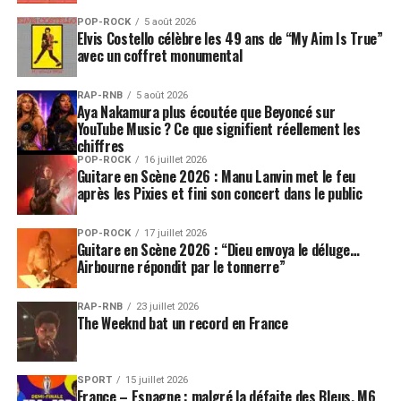
POP-ROCK
5 août 2026
Elvis Costello célèbre les 49 ans de “My Aim Is True”
avec un coffret monumental
RAP-RNB
5 août 2026
Aya Nakamura plus écoutée que Beyoncé sur
YouTube Music ? Ce que signifient réellement les
chiffres
POP-ROCK
16 juillet 2026
Guitare en Scène 2026 : Manu Lanvin met le feu
après les Pixies et fini son concert dans le public
POP-ROCK
17 juillet 2026
Guitare en Scène 2026 : “Dieu envoya le déluge…
Airbourne répondit par le tonnerre”
RAP-RNB
23 juillet 2026
The Weeknd bat un record en France
SPORT
15 juillet 2026
France – Espagne : malgré la défaite des Bleus, M6