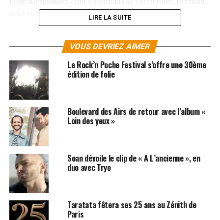
concours@zikeo.com en indiquant votre nom, prénom,
mail et adresse postale.
LIRE LA SUITE
Les premiers mails désigneront les gagnants du
concours. Leurs noms figurerons le 20 janvier 2012 dès
VOUS DEVRIEZ AIMER
15 h dans le post « Gagnants Debout sur le Zinc » de la
Le Rock’n Poche Festival s’offre une 30ème
rubrique « Rumeurs et bruits de couloirs » de notre
édition de folie
Forum ! Les gagnants seront également avertis par
mail.
Boulevard des Airs de retour avec l’album «
Parce qu’il est plus agréable de vivre un concert avec sa
Loin des yeux »
moitié ou un ami, Zikeo.net offrira 2 places à chaque
gagnant !
Soan dévoile le clip de « À L’ancienne », en
Pour ceux qui n’auront pas la chance de remporter
duo avec Tryo
notre jeux-concours, vous pouvez toujours réserver vos
places dans notre rubrique « Concerts »
!
Taratata fêtera ses 25 ans au Zénith de
Paris