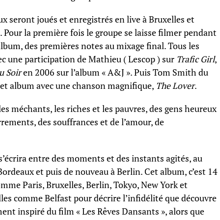
x seront joués et enregistrés en live à Bruxelles et
s. Pour la première fois le groupe se laisse filmer pendant
album, des premières notes au mixage final. Tous les
vec une participation de Mathieu ( Lescop ) sur
Trafic Girl
,
u Soir
en 2006 sur l’album « A&J ». Puis Tom Smith du
 cet album avec une chanson magnifique,
The Lover
.
les méchants, les riches et les pauvres, des gens heureux
rrements, des souffrances et de l’amour, de
 s’écrira entre des moments et des instants agités, au
 Bordeaux et puis de nouveau à Berlin. Cet album, c’est 14
comme Paris, Bruxelles, Berlin, Tokyo, New York et
illes comme Belfast pour décrire l’infidélité que découvre
ment inspiré du film « Les Rêves Dansants », alors que