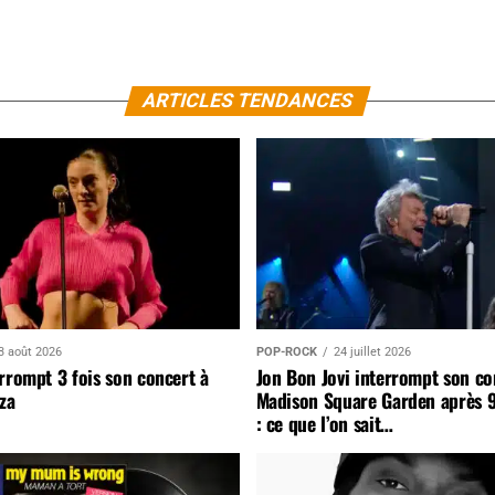
ARTICLES TENDANCES
3 août 2026
POP-ROCK
24 juillet 2026
rrompt 3 fois son concert à
Jon Bon Jovi interrompt son co
za
Madison Square Garden après 
: ce que l’on sait…