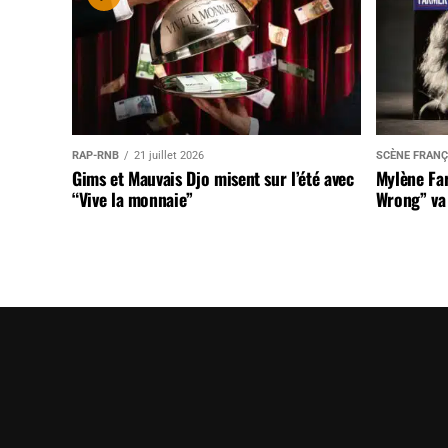
RAP-RNB
21 juillet 2026
SCÈNE FRANÇ
Gims et Mauvais Djo misent sur l’été avec
Mylène Far
“Vive la monnaie”
Wrong” va 