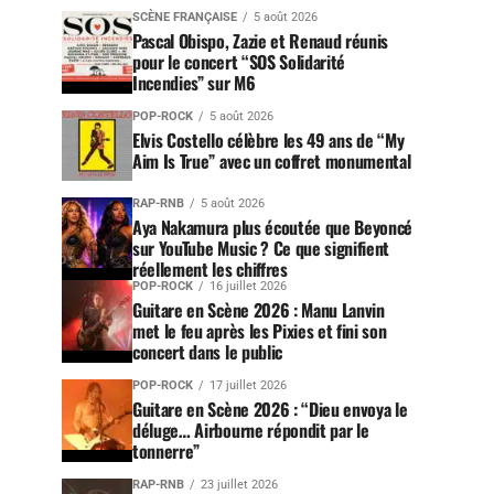
SCÈNE FRANÇAISE
5 août 2026
Pascal Obispo, Zazie et Renaud réunis
pour le concert “SOS Solidarité
Incendies” sur M6
POP-ROCK
5 août 2026
Elvis Costello célèbre les 49 ans de “My
Aim Is True” avec un coffret monumental
RAP-RNB
5 août 2026
Aya Nakamura plus écoutée que Beyoncé
sur YouTube Music ? Ce que signifient
réellement les chiffres
POP-ROCK
16 juillet 2026
Guitare en Scène 2026 : Manu Lanvin
met le feu après les Pixies et fini son
concert dans le public
POP-ROCK
17 juillet 2026
Guitare en Scène 2026 : “Dieu envoya le
déluge… Airbourne répondit par le
tonnerre”
RAP-RNB
23 juillet 2026