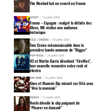
The Weeknd bat un record en France
SPORT
15 juillet 2026
France – Espagne : malgré la défaite des
Bleus, M6 réalise une audience
historique
TÉLÉ / CINÉMA
14 juillet 2026
Tom Cruise méconnaissable dans la
première bande-annonce de “Digger”
POP-ROCK
24 juillet 2026
U2 et Martin Garrix dévoilent “Fireflies”,
leur nouvelle rencontre entre rock et
électro
RAP-RNB
21 juillet 2026
Gims et Mauvais Djo misent sur l’été avec
“Vive la monnaie”
VIDEOS
21 juillet 2026
Hoshi dévoile le clip poignant de
“Pleurer en dansant”