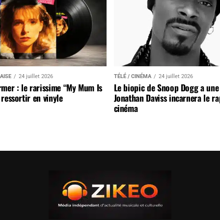
AISE
24 juillet 2026
TÉLÉ / CINÉMA
24 juillet 2026
mer : le rarissime “My Mum Is
Le biopic de Snoop Dogg a une 
ressortir en vinyle
Jonathan Daviss incarnera le r
cinéma