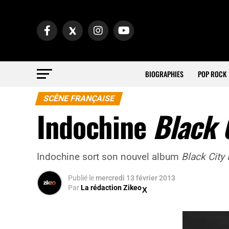
BIOGRAPHIES
POP ROCK
SCÈNE FRANÇAISE
Indochine
Black 
Indochine sort son nouvel album
Black City
Publié
le
mercredi 13 février 2013
Par
La rédaction Zikeo