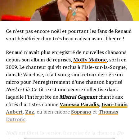
Ce n’est pas encore noël et pourtant les fans de Renaud
vont bénéficier d’un très beau cadeau avant l’heure !
Renaud n’avait plus enregistré de nouvelles chansons
depuis son album de reprises,
Molly Malone
, sorti en
2009. Le chanteur qui vit reclus à l’Isle-sur-la-Sorgue,
dans le Vaucluse, a fait son grand retour derrière un
micro pour l’enregistrement d’une chanson baptisé
Noël est là
. Ce titre est une oeuvre collective dans
laquelle l’interprète de
Mistral Gagnant
chante aux
côtés d’artistes comme
Vanessa Paradis
,
Jean-Louis
Aubert
,
Zaz
, ou bien encore
Soprano
et
Thomas
Dutronc
.
Noël est là
est la version française de la chanson
Do