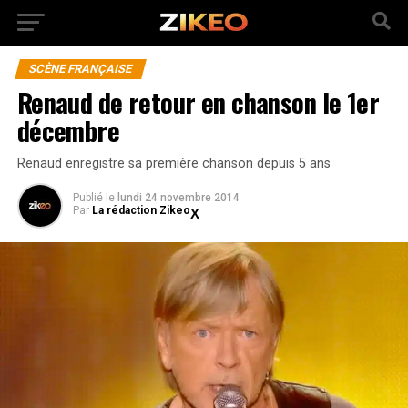
SCÈNE FRANÇAISE
Renaud de retour en chanson le 1er
décembre
Renaud enregistre sa première chanson depuis 5 ans
Publié
le
lundi 24 novembre 2014
Par
La rédaction Zikeo