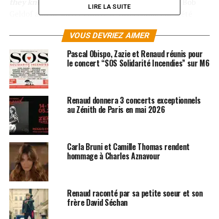
they know it’s Chrismas
du Band Air monté par Bob
LIRE LA SUITE
Geldof afin de lutter contre le virus Ebola. Elle a été
écrite par
Carla Bruni
!
VOUS DEVRIEZ AIMER
Renaud aurait accepté de participer au
Band Air
Pascal Obispo, Zazie et Renaud réunis pour
français après un coup de fil de
Bob Geldof
vendredi
le concert “SOS Solidarité Incendies” sur M6
soir, et aurait enregistré sa ligne de chant dimanche
matin. Le titre sera dévoilé le 1er décembre.
Renaud donnera 3 concerts exceptionnels
LES ALBUMS DE RENAUD SONT DISPONIBLES ICI
au Zénith de Paris en mai 2026
SUJETS ASSOCIÉS:
BOB GELDOF
CARLA BRUNI
RENAUD
Carla Bruni et Camille Thomas rendent
hommage à Charles Aznavour
Renaud raconté par sa petite soeur et son
frère David Séchan