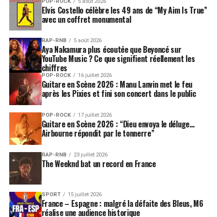
POP-ROCK
5 août 2026
Elvis Costello célèbre les 49 ans de “My Aim Is True”
avec un coffret monumental
RAP-RNB
5 août 2026
Aya Nakamura plus écoutée que Beyoncé sur
YouTube Music ? Ce que signifient réellement les
chiffres
POP-ROCK
16 juillet 2026
Guitare en Scène 2026 : Manu Lanvin met le feu
après les Pixies et fini son concert dans le public
POP-ROCK
17 juillet 2026
Guitare en Scène 2026 : “Dieu envoya le déluge…
Airbourne répondit par le tonnerre”
RAP-RNB
23 juillet 2026
The Weeknd bat un record en France
SPORT
15 juillet 2026
France – Espagne : malgré la défaite des Bleus, M6
réalise une audience historique