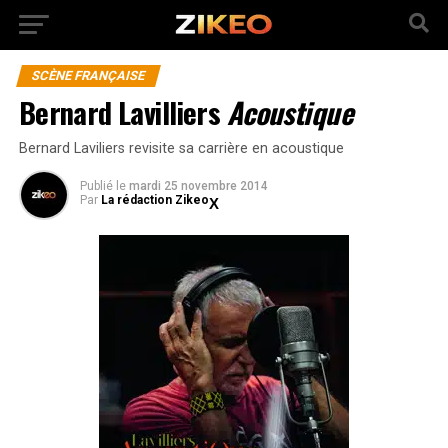
SCÈNE FRANÇAISE
Bernard Lavilliers
Acoustique
Bernard Laviliers revisite sa carrière en acoustique
Publié
le
mardi 25 novembre 2014
Par
La rédaction Zikeo