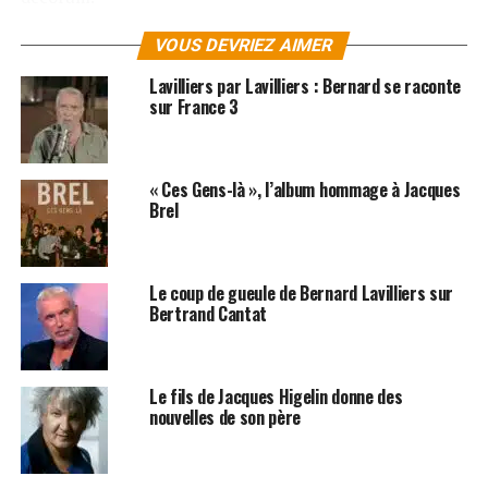
Des débuts du Stéphanois (
St-Etienne
,
La grande
VOUS DEVRIEZ AIMER
marée
) à l’album « Arrêts sur image » (
Les mains d’or
),
Lavilliers par Lavilliers : Bernard se raconte
40 ans d’une carrière sont revisités avec des titres
sur France 3
mythiques comme
Fensch Vallée
,
Attention fragile
,
Ô
Gringo
ou
Manilla Hotel
en passant par les standards
Betty
,
Petit
,
Traffic
ou
Noir et blanc
.
« Ces Gens-là », l’album hommage à Jacques
Brel
On y trouve également des duos inédits sur
Idées
Noires
(avec
Catherine Ringer
),
Les Barbares
(avec
Oxmo Puccino
),
On the Road Again
(avec
Jean-Louis
Le coup de gueule de Bernard Lavilliers sur
Aubert
) et
Melody Tempo Harmony
(avec Faada
Bertrand Cantat
Freddy).
LES ALBUIMS DE BERNARD LAVILLIERS SONT
Le fils de Jacques Higelin donne des
DISPONIBLES ICI
nouvelles de son père
SUJETS ASSOCIÉS:
BERNARD LAVILLIERS