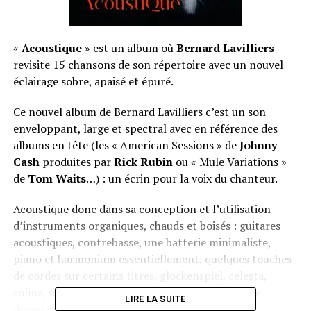
«
Acoustique
» est un album où
Bernard Lavilliers
revisite 15 chansons de son répertoire avec un nouvel
éclairage sobre, apaisé et épuré.
Ce nouvel album de Bernard Lavilliers c’est un son
enveloppant, large et spectral avec en référence des
albums en tête (les « American Sessions » de
Johnny
Cash
produites par
Rick Rubin
ou « Mule Variations »
de
Tom Waits
…) : un écrin pour la voix du chanteur.
Acoustique donc dans sa conception et l’utilisation
d’instruments organiques, chauds et boisés : guitares
acoustiques, contrebasse, une batterie minimaliste,
piano et harmonium essentiellement, quelques touches
de cordes sur certains titres, glockenspiel, celesta,
solina, mellotron, mandoline ou melodica pour le
LIRE LA SUITE
decorum.