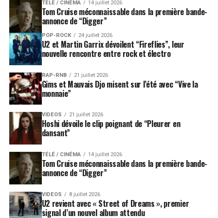
TÉLÉ / CINÉMA
14 juillet 2026
Tom Cruise méconnaissable dans la première bande-
annonce de “Digger”
POP-ROCK
24 juillet 2026
U2 et Martin Garrix dévoilent “Fireflies”, leur
nouvelle rencontre entre rock et électro
RAP-RNB
21 juillet 2026
Gims et Mauvais Djo misent sur l’été avec “Vive la
monnaie”
VIDEOS
21 juillet 2026
Hoshi dévoile le clip poignant de “Pleurer en
dansant”
TÉLÉ / CINÉMA
14 juillet 2026
Tom Cruise méconnaissable dans la première bande-
annonce de “Digger”
VIDEOS
8 juillet 2026
U2 revient avec « Street of Dreams », premier
signal d’un nouvel album attendu