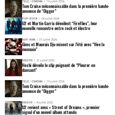
TÉLÉ / CINÉMA
14 juillet 2026
Tom Cruise méconnaissable dans la première bande-
annonce de “Digger”
POP-ROCK
24 juillet 2026
U2 et Martin Garrix dévoilent “Fireflies”, leur
nouvelle rencontre entre rock et électro
RAP-RNB
21 juillet 2026
Gims et Mauvais Djo misent sur l’été avec “Vive la
monnaie”
VIDEOS
21 juillet 2026
Hoshi dévoile le clip poignant de “Pleurer en
dansant”
TÉLÉ / CINÉMA
14 juillet 2026
Tom Cruise méconnaissable dans la première bande-
annonce de “Digger”
VIDEOS
8 juillet 2026
U2 revient avec « Street of Dreams », premier
signal d’un nouvel album attendu