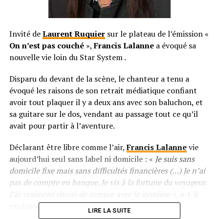
Invité de
Laurent Ruquier
sur le plateau de l’émission «
On n’est pas couché
»,
Francis Lalanne
a évoqué sa
nouvelle vie loin du Star System .
Disparu du devant de la scène, le chanteur a tenu a
évoqué les raisons de son retrait médiatique confiant
avoir tout plaquer il y a deux ans avec son baluchon, et
sa guitare sur le dos, vendant au passage tout ce qu’il
avait pour partir à l’aventure.
Déclarant être libre comme l’air,
Francis Lalanne
vie
aujourd’hui seul sans label ni domicile : «
Je suis sans
domicile fixe mais sans difficultés financières (…) Je n’ai
pas de compte en banque. Je vis à la fortune du voyageur.
J’ai vraiment choisi de rompre avec le système »
, a-t-il
expliqué.
LIRE LA SUITE