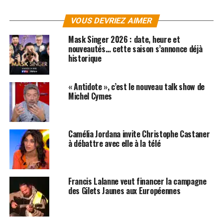
LES ALBUMS DE FRANCIS LALANNE SONT
DISPONIBLES ICI
VOUS DEVRIEZ AIMER
Mask Singer 2026 : date, heure et
SUJETS ASSOCIÉS:
nouveautés… cette saison s’annonce déjà
FRANCIS LALANNE
LAURENT RUQUIER
ON N EST PAS COUCHE
historique
« Antidote », c’est le nouveau talk show de
Michel Cymes
Camélia Jordana invite Christophe Castaner
à débattre avec elle à la télé
Francis Lalanne veut financer la campagne
des Gilets Jaunes aux Européennes