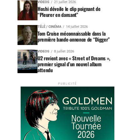
VIDEOS
21 juillet 2026
Hoshi dévoile le clip poignant de
“Pleurer en dansant”
TÉLÉ / CINÉMA
14 juillet 2026
Tom Cruise méconnaissable dans la
première bande-annonce de “Digger”
VIDEOS
8 juillet 2026
U2 revient avec « Street of Dreams »,
premier signal d’un nouvel album
attendu
PUBLICITÉ