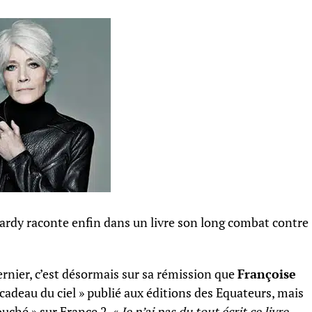
Hardy raconte enfin dans un livre son long combat contre
ernier, c’est désormais sur sa rémission que
Françoise
cadeau du ciel » publié aux éditions des Equateurs, mais
ouché » sur France 2. «
Je n’ai pas du tout écrit ce livre