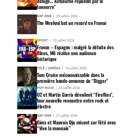
déluge… Airbourne répondit par le
tonnerre”
RAP-RNB
23 juillet 2026
The Weeknd bat un record en France
SPORT
15 juillet 2026
France – Espagne : malgré la défaite des
Bleus, M6 réalise une audience
historique
TÉLÉ / CINÉMA
14 juillet 2026
Tom Cruise méconnaissable dans la
première bande-annonce de “Digger”
POP-ROCK
24 juillet 2026
U2 et Martin Garrix dévoilent “Fireflies”,
leur nouvelle rencontre entre rock et
électro
RAP-RNB
21 juillet 2026
Gims et Mauvais Djo misent sur l’été avec
“Vive la monnaie”