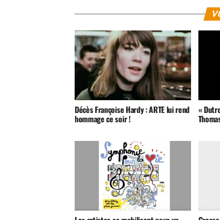
V
Décès Françoise Hardy : ARTE lui rend
« Dutro
hommage ce soir !
Thomas
Les artistes se mobilisent pour un
Grosse 