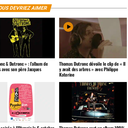
OUS DEVRIEZ AIMER
nc & Dutronc » : l’album de
Thomas Dutronc dévoile le clip de « Il
 avec son père Jacques
y avait des arbres » avec Philippe
Katerine
soirée à l’Olympia le 6 octobre
Thomas Dutronc sort un album 100%