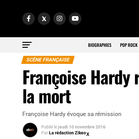
BIOGRAPHIES
POP ROCK
SCÈNE FRANÇAISE
Françoise Hardy 
la mort
Françoise Hardy évoque sa rémission
Publié
le
jeudi 10 novembre 2016
Par
La rédaction Zikeo