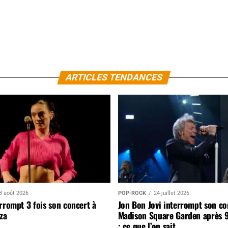
ARTICLES TENDANCES
3 août 2026
POP-ROCK
24 juillet 2026
rrompt 3 fois son concert à
Jon Bon Jovi interrompt son co
za
Madison Square Garden après 
: ce que l’on sait…