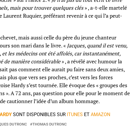
ls, mais pour trouver quelques clés
» , a-t-elle martelé
 Laurent Ruquier, préférant revenir à ce qui l’a peut-
chevet, mais aussi celle du père du jeune chanteur
ours son mari dans le livre. «
Jacques, quand il est venu,
te, et les médecins ont été affolés, car instantanément,
é de manière considérable
» , a révélé avec humour la
e sait pas comment elle aurait pu faire sans deux amies,
ais plus que vers ses proches, c’est vers les forces
nçoise Hardy s’est tournée. Elle évoque des « groupes des
ons ». A 72 ans, pas question pour elle pour le moment de
s de cautionner l’idée d’un album hommage.
HARDY
SONT DISPONIBLES SUR
ITUNES
ET
AMAZON
QUES DUTRONC
THOMAS DUTRONC