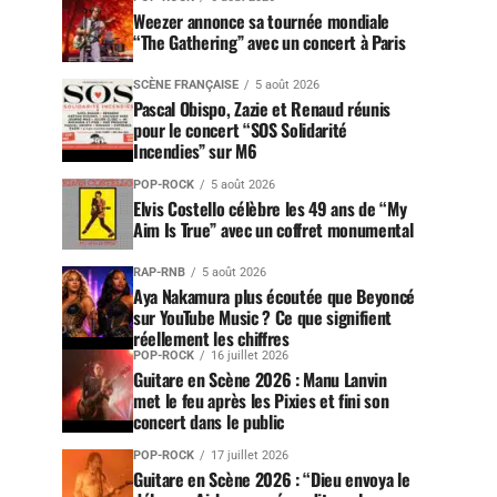
Weezer annonce sa tournée mondiale
“The Gathering” avec un concert à Paris
SCÈNE FRANÇAISE
5 août 2026
Pascal Obispo, Zazie et Renaud réunis
pour le concert “SOS Solidarité
Incendies” sur M6
POP-ROCK
5 août 2026
Elvis Costello célèbre les 49 ans de “My
Aim Is True” avec un coffret monumental
RAP-RNB
5 août 2026
Aya Nakamura plus écoutée que Beyoncé
sur YouTube Music ? Ce que signifient
réellement les chiffres
POP-ROCK
16 juillet 2026
Guitare en Scène 2026 : Manu Lanvin
met le feu après les Pixies et fini son
concert dans le public
POP-ROCK
17 juillet 2026
Guitare en Scène 2026 : “Dieu envoya le