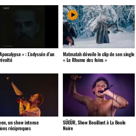
Apocalypse » : L’odyssée d’un
Matmatah dévoile le clip de son single
révolté
« Le Rhume des foins »
en, un show intense
SÜEÜR, Show Bouillant à La Boule
ions réciproques
Noire