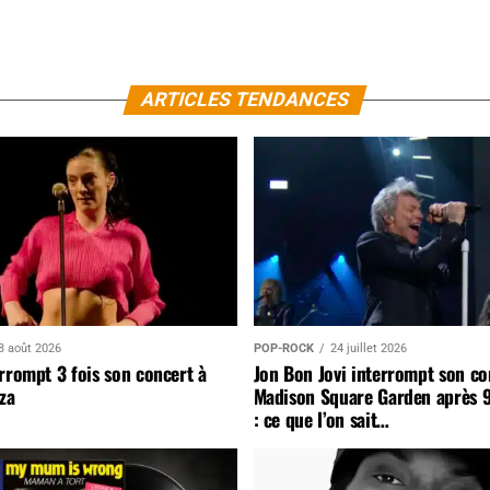
ARTICLES TENDANCES
3 août 2026
POP-ROCK
24 juillet 2026
rrompt 3 fois son concert à
Jon Bon Jovi interrompt son co
za
Madison Square Garden après 
: ce que l’on sait…