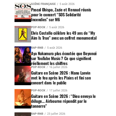
SCÈNE FRANÇAISE
5 août 2026
Pascal Obispo, Zazie et Renaud réunis
pour le concert “SOS Solidarité
Incendies” sur M6
POP-ROCK
5 août 2026
Elvis Costello célèbre les 49 ans de “My
Aim Is True” avec un coffret monumental
RAP-RNB
5 août 2026
Aya Nakamura plus écoutée que Beyoncé
sur YouTube Music ? Ce que signifient
réellement les chiffres
POP-ROCK
16 juillet 2026
Guitare en Scène 2026 : Manu Lanvin
met le feu après les Pixies et fini son
concert dans le public
POP-ROCK
17 juillet 2026
Guitare en Scène 2026 : “Dieu envoya le
déluge… Airbourne répondit par le
tonnerre”
RAP-RNB
23 juillet 2026