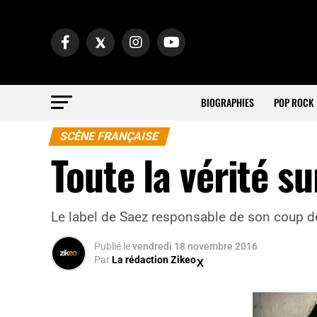
BIOGRAPHIES
POP ROCK
SCÈNE FRANÇAISE
Toute la vérité s
Le label de Saez responsable de son coup 
Publié
le
vendredi 18 novembre 2016
Par
La rédaction Zikeo