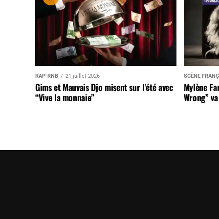
RAP-RNB
21 juillet 2026
SCÈNE FRANÇ
Gims et Mauvais Djo misent sur l’été avec
Mylène Far
“Vive la monnaie”
Wrong” va 