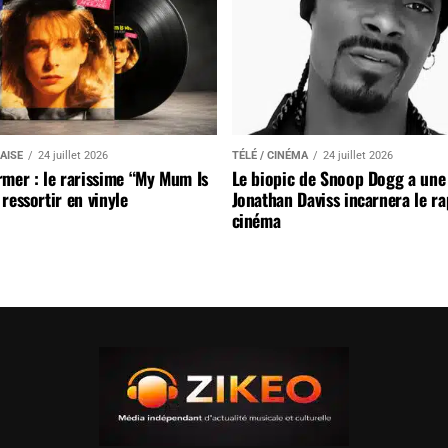
AISE
24 juillet 2026
TÉLÉ / CINÉMA
24 juillet 2026
mer : le rarissime “My Mum Is
Le biopic de Snoop Dogg a une 
ressortir en vinyle
Jonathan Daviss incarnera le r
cinéma