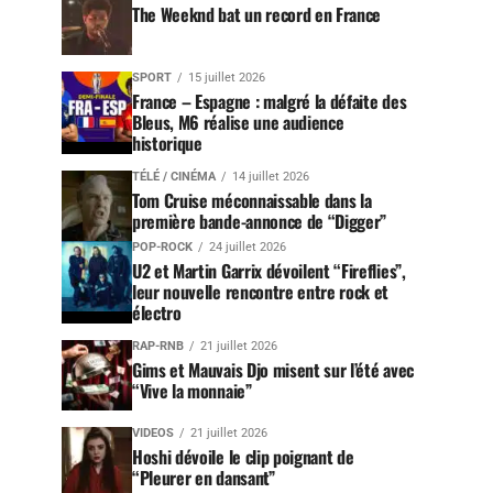
The Weeknd bat un record en France
SPORT
15 juillet 2026
France – Espagne : malgré la défaite des
Bleus, M6 réalise une audience
historique
TÉLÉ / CINÉMA
14 juillet 2026
Tom Cruise méconnaissable dans la
première bande-annonce de “Digger”
POP-ROCK
24 juillet 2026
U2 et Martin Garrix dévoilent “Fireflies”,
leur nouvelle rencontre entre rock et
électro
RAP-RNB
21 juillet 2026
Gims et Mauvais Djo misent sur l’été avec
“Vive la monnaie”
VIDEOS
21 juillet 2026
Hoshi dévoile le clip poignant de
“Pleurer en dansant”