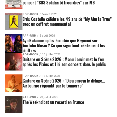
concert “SOS Solidarité Incendies” sur M6
POP-ROCK
5 août 2026
Elvis Costello célèbre les 49 ans de “My Aim Is True”
avec un coffret monumental
RAP-RNB
5 août 2026
Aya Nakamura plus écoutée que Beyoncé sur
YouTube Music ? Ce que signifient réellement les
chiffres
POP-ROCK
16 juillet 2026
Guitare en Scène 2026 : Manu Lanvin met le feu
après les Pixies et fini son concert dans le public
POP-ROCK
17 juillet 2026
Guitare en Scène 2026 : “Dieu envoya le déluge…
Airbourne répondit par le tonnerre”
RAP-RNB
23 juillet 2026
The Weeknd bat un record en France