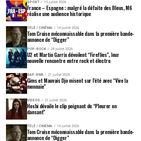
SPORT
15 juillet 2026
France – Espagne : malgré la défaite des Bleus, M6
réalise une audience historique
TÉLÉ / CINÉMA
14 juillet 2026
Tom Cruise méconnaissable dans la première bande-
annonce de “Digger”
POP-ROCK
24 juillet 2026
U2 et Martin Garrix dévoilent “Fireflies”, leur
nouvelle rencontre entre rock et électro
RAP-RNB
21 juillet 2026
Gims et Mauvais Djo misent sur l’été avec “Vive la
monnaie”
VIDEOS
21 juillet 2026
Hoshi dévoile le clip poignant de “Pleurer en
dansant”
TÉLÉ / CINÉMA
14 juillet 2026
Tom Cruise méconnaissable dans la première bande-
annonce de “Digger”