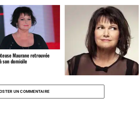
nteuse Maurane retrouvée
à son domicile
La santé de Maurane aura eu raison
de sa tournée
OSTER UN COMMENTAIRE