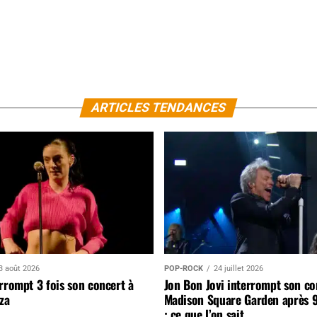
ARTICLES TENDANCES
3 août 2026
POP-ROCK
24 juillet 2026
rrompt 3 fois son concert à
Jon Bon Jovi interrompt son co
za
Madison Square Garden après 
: ce que l’on sait…