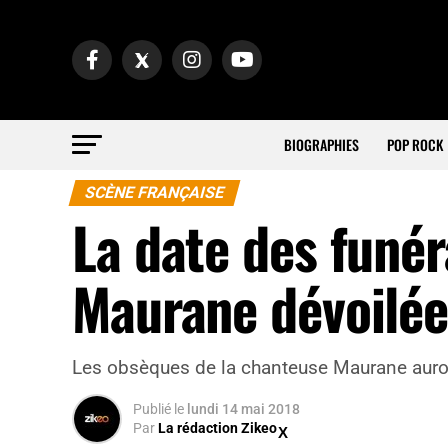
BIOGRAPHIES
POP ROCK
SCÈNE FRANÇAISE
La date des funér
Maurane dévoilé
Les obsèques de la chanteuse Maurane auront
Publié
le
lundi 14 mai 2018
Par
La rédaction Zikeo