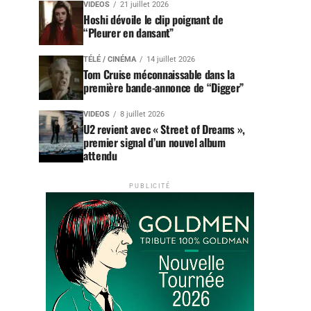
VIDEOS
21 juillet 2026
Hoshi dévoile le clip poignant de
“Pleurer en dansant”
TÉLÉ / CINÉMA
14 juillet 2026
Tom Cruise méconnaissable dans la
première bande-annonce de “Digger”
VIDEOS
8 juillet 2026
U2 revient avec « Street of Dreams »,
premier signal d’un nouvel album
attendu
PUBLICITÉ