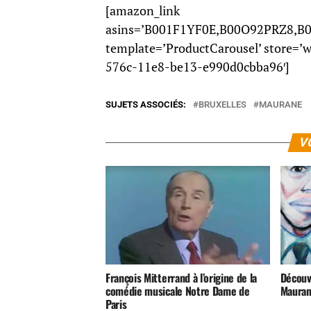
[amazon_link
asins=’B001F1YF0E,B00O92PRZ8,B
template=’ProductCarousel’ store=’
576c-11e8-be13-e990d0cbba96′]
SUJETS ASSOCIÉS:
BRUXELLES
MAURANE
V
François Mitterrand à l’origine de la
Découv
comédie musicale Notre Dame de
Mauran
Paris