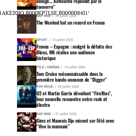
déluge… Airbourne répondit par le
tonnerre”
AKE20JO,B000KP7LSE,B0000084I1′
RAP-RNB
23 juillet 2026
The Weeknd bat un record en France
SPORT
15 juillet 2026
France – Espagne : malgré la défaite des
Bleus, M6 réalise une audience
historique
TÉLÉ / CINÉMA
14 juillet 2026
Tom Cruise méconnaissable dans la
première bande-annonce de “Digger”
POP-ROCK
24 juillet 2026
U2 et Martin Garrix dévoilent “Fireflies”,
leur nouvelle rencontre entre rock et
électro
RAP-RNB
21 juillet 2026
Gims et Mauvais Djo misent sur l’été avec
“Vive la monnaie”