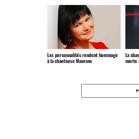
Les personnalités rendent hommage
La cha
à la chanteuse Maurane
morte 
P