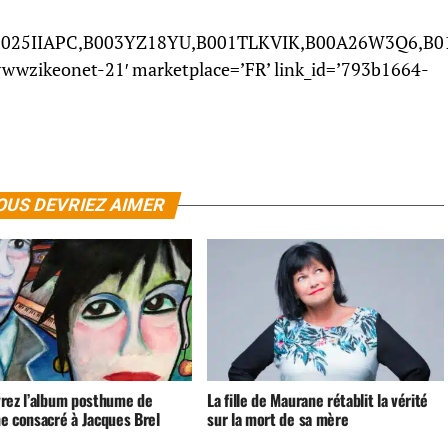
0025IIAPC,B003YZ18YU,B001TLKVIK,B00A26W3Q6,B01
wwwzikeonet-21′ marketplace=’FR’ link_id=’793b1664-
OUS DEVRIEZ AIMER
rez l’album posthume de
La fille de Maurane rétablit la vérité
e consacré à Jacques Brel
sur la mort de sa mère