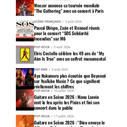
Weezer annonce sa tournée mondiale
“The Gathering” avec un concert à Paris
SCÈNE FRANÇAISE
5 août 2026
Pascal Obispo, Zazie et Renaud réunis
pour le concert “SOS Solidarité
Incendies” sur M6
POP-ROCK
5 août 2026
Elvis Costello célèbre les 49 ans de “My
Aim Is True” avec un coffret monumental
RAP-RNB
5 août 2026
Aya Nakamura plus écoutée que Beyoncé
sur YouTube Music ? Ce que signifient
réellement les chiffres
POP-ROCK
16 juillet 2026
Guitare en Scène 2026 : Manu Lanvin
met le feu après les Pixies et fini son
concert dans le public
POP-ROCK
17 juillet 2026
Guitare en Scène 2026 : “Dieu envoya le