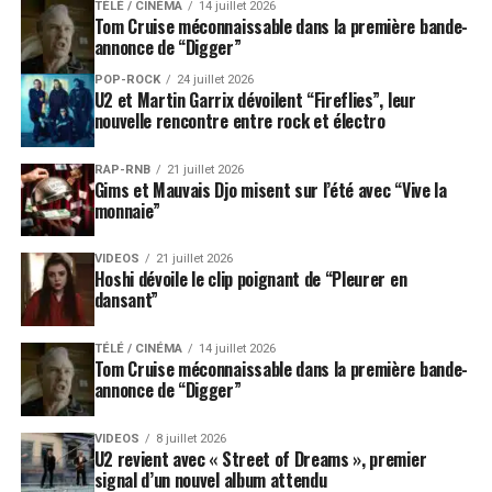
TÉLÉ / CINÉMA
14 juillet 2026
Tom Cruise méconnaissable dans la première bande-
annonce de “Digger”
POP-ROCK
24 juillet 2026
U2 et Martin Garrix dévoilent “Fireflies”, leur
nouvelle rencontre entre rock et électro
RAP-RNB
21 juillet 2026
Gims et Mauvais Djo misent sur l’été avec “Vive la
monnaie”
VIDEOS
21 juillet 2026
Hoshi dévoile le clip poignant de “Pleurer en
dansant”
TÉLÉ / CINÉMA
14 juillet 2026
Tom Cruise méconnaissable dans la première bande-
annonce de “Digger”
VIDEOS
8 juillet 2026
U2 revient avec « Street of Dreams », premier
signal d’un nouvel album attendu