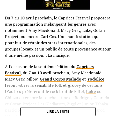
Du 7 au 10 avril prochain, le Caprices Festival proposera
une programmation mélangeant les genres avec
notamment Amy Macdonald, Macy Gray, Luke, Gotan
Project, ou encore Carl Cox. Une manifestation qui a
pour but de réunir des stars internationales, des
groupes locaux et un public de toute provenance autour
d’une même passion… La musique.
A l’occasion de la septième édition du
Caprices
Festival
, du 7 au 10 avril prochain, Amy Macdonald,
Macy Gray, Milow,
Grand Corps Malade
et
Yodelice
feront vibrer la sensibilité folk et groovy de certains.
D’autres préféreront le rock brut de Eiffel,
Luke
ou
Ghinzu ou encore la touche latine de Rodrigo y Gabriela
et Gotan Project. Les Gladiators, Ziggi et Junior Tshaka
participeront à la traditionnelle soirée reggae. Narod
LIRE LA SUITE