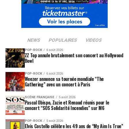
NEWS
POPULAIRES
VIDEOS
POP-ROCK
6 août 2026
ZZ Top annule brutalement son concert au Hollywood
SUJETS ASSOCIÉS:
AMY MACDONALD
CAPRICES FESTIVAL
Bowl
CARL COX
GOTAN PROJECT
LUKE
MACY GRAY
POP-ROCK
6 août 2026
Weezer annonce sa tournée mondiale “The
Gathering” avec un concert à Paris
SCÈNE FRANÇAISE
5 août 2026
Pascal Obispo, Zazie et Renaud réunis pour le
concert “SOS Solidarité Incendies” sur M6
POP-ROCK
5 août 2026
Elvis Costello célèbre les 49 ans de “My Aim Is True”