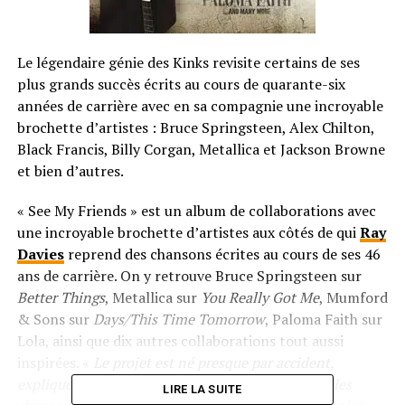
Le légendaire génie des Kinks revisite certains de ses
plus grands succès écrits au cours de quarante-six
années de carrière avec en sa compagnie une incroyable
brochette d’artistes : Bruce Springsteen, Alex Chilton,
Black Francis, Billy Corgan, Metallica et Jackson Browne
et bien d’autres.
« See My Friends » est un album de collaborations avec
une incroyable brochette d’artistes aux côtés de qui
Ray
Davies
reprend des chansons écrites au cours de ses 46
ans de carrière. On y retrouve Bruce Springsteen sur
Better Things
, Metallica sur
You Really Got Me
, Mumford
& Sons sur
Days/This Time Tomorrow
, Paloma Faith sur
Lola, ainsi que dix autres collaborations tout aussi
inspirées. «
Le projet est né presque par accident,
explique Davies. J’étais entrain d’écrire de nouvelles
LIRE LA SUITE