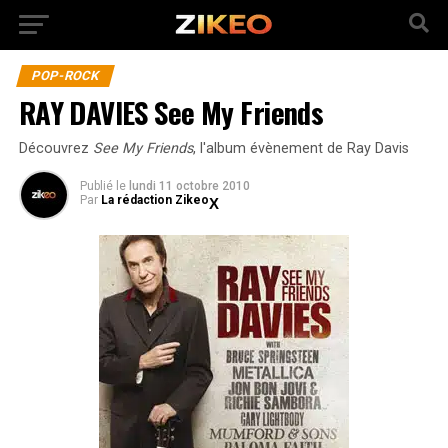
POP-ROCK
RAY DAVIES See My Friends
Découvrez
See My Friends
, l'album évènement de Ray Davis
Publié
le
lundi 11 octobre 2010
Par
La rédaction Zikeo