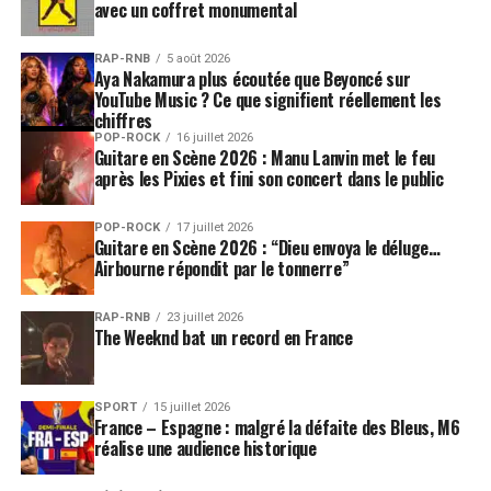
avec un coffret monumental
nouvelle outro à laquelle j’ai pensé. Je ne l’avais pas
soumise à Bruce, et je l’ai juste interprétée quand on
RAP-RNB
5 août 2026
jouait l’accompagnement. J’ai rallongé la fin pour qu’on
Aya Nakamura plus écoutée que Beyoncé sur
puisse se renvoyer la balle à la fin du morceau. Il a tout
YouTube Music ? Ce que signifient réellement les
chiffres
de suite compris et il a rebondi de manière très pro. Je
POP-ROCK
16 juillet 2026
suis très content… Pour certains titres, il a fallu que je
Guitare en Scène 2026 : Manu Lanvin met le feu
prenne en compte le style des autres artistes, sinon le
après les Pixies et fini son concert dans le public
tout aurait été bancal. Et puis je voulais que l’album
puisse s’écouter comme un tout. Chaque morceau avait
POP-ROCK
17 juillet 2026
Guitare en Scène 2026 : “Dieu envoya le déluge…
une vie propre
. »
Airbourne répondit par le tonnerre”
Ainsi, la chanteuse country Lucinda Williams,
RAP-RNB
23 juillet 2026
accompagnée par The 88, insuffle un nouveau souffle,
The Weeknd bat un record en France
une nouvelle énergie à
A Long Way From Home
(tiré de
l’album paru en 1970 Lola Vs Powerman And The
Moneygoround Part One), tandis que l’auteur-
SPORT
15 juillet 2026
France – Espagne : malgré la défaite des Bleus, M6
compositrice-interprète écossaise Amy Macdonald
réalise une audience historique
replace le single
Dead End Street
(1966) « au coeur du
contexte social d’aujourd’hui… Autant que je sache, Amy