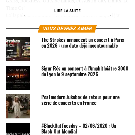
Grass, Rockness, Outside Lands, et Austin City Limits. Le
Time Out de Chicago décrit leur performance à
LIRE LA SUITE
Lollapalooza comme « le meilleur concert auquel j’ai
assisté depuis que je couvre Lollapalooza. Mieux que
VOUS DEVRIEZ AIMER
Radiohead
en 2008. Mieux que… Qui était en tête
d’affiche l’année dernière ?.. La foule était…
The Strokes annoncent un concert à Paris
hystérique. »
en 2026 : une date déjà incontournable
A noter que le premier single extrait de « Angles »
s’intitule
Under Cover of Darkness
, et sera envoyé sur les
Sigur Rós en concert à l’Amphithéâtre 3000
ondes début février. Plus de détails sur « Angles » et sur
de Lyon le 9 septembre 2026
la tournée US printanière seront communiqués dans les
prochaines semaines.
Postmodern Jukebox de retour pour une
série de concerts en France
#BlackOutTuesday – 02/06/2020 : Un
Black-Out Mondial