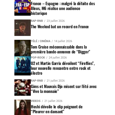
France – Espagne : malgré la défaite des
Bleus, M6 réalise une audience
historique
RAP-RNB
23 juillet 2026
The Weeknd bat un record en France
TÉLÉ / CINÉMA
14 juillet 2026
Tom Cruise méconnaissable dans la
première bande-annonce de “Digger”
POP-ROCK
24 juillet 2026
U2 et Martin Garrix dévoilent “Fireflies”,
leur nouvelle rencontre entre rock et
électro
RAP-RNB
21 juillet 2026
Gims et Mauvais Djo misent sur l’été avec
“Vive la monnaie”
VIDEOS
21 juillet 2026
Hoshi dévoile le clip poignant de
“Pleurer en dansant”