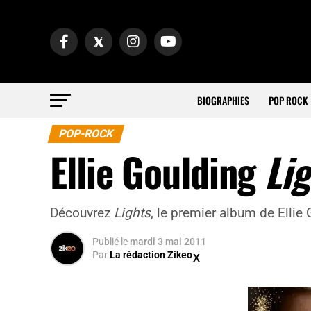
BIOGRAPHIES
POP ROCK
POP-ROCK
Ellie Goulding
Li
Découvrez
Lights
, le premier album de Ellie
Publié
le
mardi 3 mai 2011
Par
La rédaction Zikeo