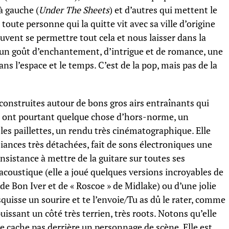
à gauche (
Under The Sheets
) et d’autres qui mettent le
toute personne qui la quitte vit avec sa ville d’origine
euvent se permettre tout cela et nous laisser dans la
 un goût d’enchantement, d’intrigue et de romance, une
s l’espace et le temps. C’est de la pop, mais pas de la
construites autour de bons gros airs entraînants qui
 ont pourtant quelque chose d’hors-norme, un
les paillettes, un rendu très cinématographique. Elle
ances très détachées, fait de sons électroniques une
nsistance à mettre de la guitare sur toutes ses
 acoustique (elle a joué quelques versions incroyables de
de Bon Iver et de « Roscoe » de Midlake) ou d’une jolie
quisse un sourire et te l’envoie/Tu as dû le rater, comme
uissant un côté très terrien, très roots. Notons qu’elle
se cache pas derrière un personnage de scène. Elle est