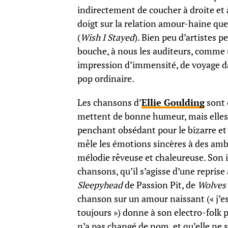
indirectement de coucher à droite et 
doigt sur la relation amour-haine que 
(
Wish I Stayed
). Bien peu d’artistes p
bouche, à nous les auditeurs, comme
impression d’immensité, de voyage dan
pop ordinaire.
Les chansons d’
Ellie Goulding
sont 
mettent de bonne humeur, mais elles
penchant obsédant pour le bizarre et 
mêle les émotions sincères à des ambi
mélodie rêveuse et chaleureuse. Son i
chansons, qu’il s’agisse d’une reprise
Sleepyhead
de Passion Pit, de
Wolves
chanson sur un amour naissant (« j’es
toujours ») donne à son electro-folk p
n’a pas changé de nom, et qu’elle ne 