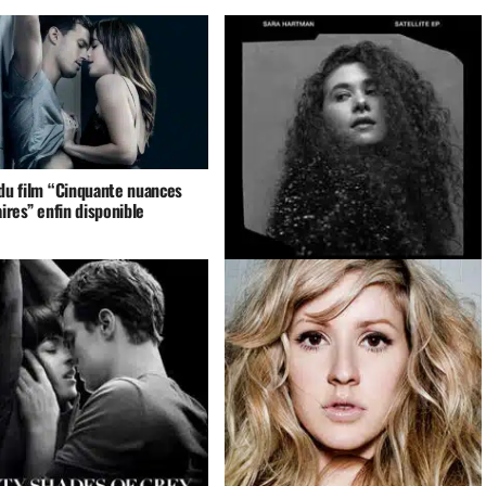
 du film “Cinquante nuances
aires” enfin disponible
Sara Hartman dévoile son premier EP