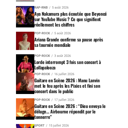
RAP-RNB
5 août 2026
Aya Nakamura plus écoutée que Beyoncé
sur YouTube Music ? Ce que signifient
réellement les chiffres
POP-ROCK
5 août 2026
Ariana Grande confirme sa pause après
sa tournée mondiale
POP-ROCK
3 août 2026
Lorde interrompt 3 fois son concert à
Lollapalooza
POP-ROCK
16 juillet 2026
Guitare en Scène 2026 : Manu Lanvin
met le feu après les Pixies et fini son
concert dans le public
POP-ROCK
17 juillet 2026
Guitare en Scène 2026 : “Dieu envoya le
déluge… Airbourne répondit par le
tonnerre”
SPORT
15 juillet 2026