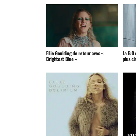
Ellie Goulding de retour avec «
La B.O
Brightest Blue »
plus cl