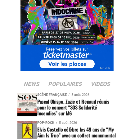
NEWS
POPULAIRES
VIDEOS
SCÈNE FRANÇAISE
5 août 2026
Pascal Obispo, Zazie et Renaud réunis
pour le concert “SOS Solidarité
Incendies” sur M6
POP-ROCK
5 août 2026
Elvis Costello célèbre les 49 ans de “My
Aim Is True” avec un coffret monumental