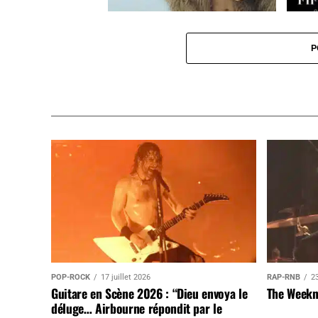
Ellie Goulding
Delirium
Cinqua
P
POP-ROCK
17 juillet 2026
RAP-RNB
23
Guitare en Scène 2026 : “Dieu envoya le
The Weekn
déluge… Airbourne répondit par le