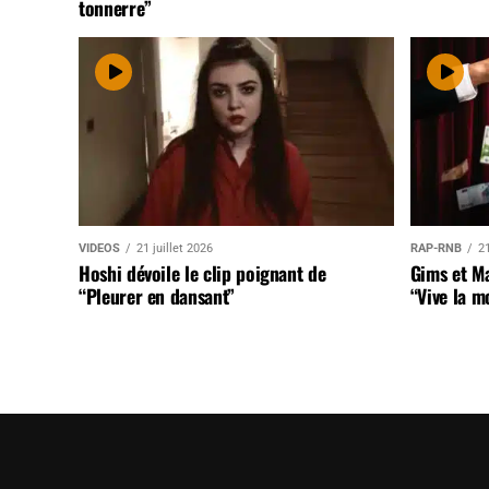
tonnerre”
VIDEOS
21 juillet 2026
RAP-RNB
21
Hoshi dévoile le clip poignant de
Gims et Ma
“Pleurer en dansant”
“Vive la m