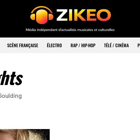
SCÈNE FRANÇAISE
ÉLECTRO
RAP / HIP-HOP
TÉLÉ / CINÉMA
P
ghts
 Goulding