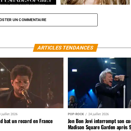
nte nuances de Grey
Ellie Goulding revient avec un nouvel
album
OSTER UN COMMENTAIRE
ARTICLES TENDANCES
 juillet 2026
POP-ROCK
24 juillet 2026
d bat un record en France
Jon Bon Jovi interrompt son co
Madison Square Garden après 