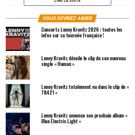
LIRE LA SUITE
mais fabuleuse. On mange dehors dans le jardin au bord
de l’eau, pas besoin de chaussures, ni de clés, tout le
VOUS DEVRIEZ AIMER
monde se connait et se salue en se croisant.
Concerts Lenny Kravitz 2026 : toutes les
On a l’impression que là-bas tu t’es mis à envisager
infos sur sa tournée française !
ta musique d’une manière différente ?
J’ai beaucoup rêvé de cette musique, endormi sur mon
chariot sur la plage. D’ailleurs un matin, au réveil j’ai filé
Lenny Kravitz dévoile le clip de son nouveau
tout droit en direction du studio où
Life Ain’t Ever Been
single « Human »
Better Than It Is Now
, m’est venu naturellement. Sur la
ballade au piano de
Dream
, je chante : «
no one can take
the dream from your heart » (nul ne peut t’ôter le rêve
Lenny Kravitz totalement nu dans le clip de «
que tu as dans ton cœur).
TK421 »
Pour
Boongie Drop
tu as été une fois de plus inspiré
par cet endroit ?
D’ailleurs aux Bahamas « Boongie »
Lenny Kravitz annonce son prochain album «
signifie « Cul » non ?
Blue Electric Light »
Un peu plus bas dans la rue où je vis, il y a un endroit où
l’on peut acheter des trucs à manger et le soir il y a un