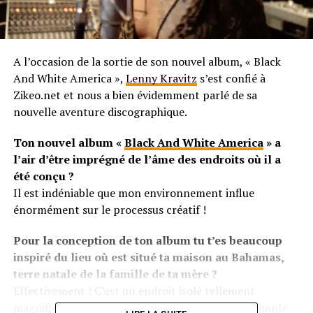
A l’occasion de la sortie de son nouvel album, « Black
And White America »,
Lenny Kravitz
s’est confié à
Zikeo.net et nous a bien évidemment parlé de sa
nouvelle aventure discographique.
Ton nouvel album «
Black And White America
» a
l’air d’être imprégné de l’âme des endroits où il a
été conçu ?
Il est indéniable que mon environnement influe
énormément sur le processus créatif !
Pour la conception de ton album tu t’es beaucoup
inspiré du lieu où est situé ta maison au Bahamas,
terre natale de la famille de ta mère ?
Effectivement ! C’est un endroit isolé tellement
magnifique, où je mène une existence vraiment simple