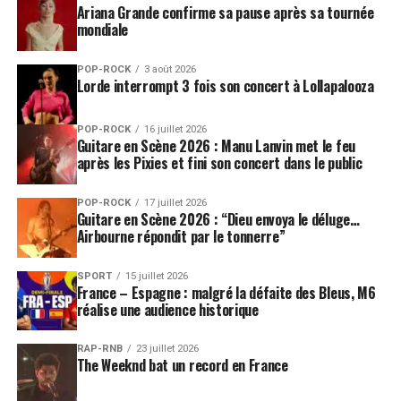
parle de moi personnellement et de la réalité sur les
Ariana Grande confirme sa pause après sa tournée
mondiale
races dans ce pays. Nous commençons peut-être à
avancer, mais il y a encore plein de gens qui n’ont pas
POP-ROCK
3 août 2026
l’intention de remettre en cause leurs vieilles idées.
Lorde interrompt 3 fois son concert à Lollapalooza
Comment définirais tu « Black And White America »
POP-ROCK
16 juillet 2026
?
Guitare en Scène 2026 : Manu Lanvin met le feu
Cet album est une célébration, et cela se sent dès qu’on
après les Pixies et fini son concert dans le public
l’écoute, c’est un disque qui met de bonne humeur.
POP-ROCK
17 juillet 2026
Guitare en Scène 2026 : “Dieu envoya le déluge…
C’est important pour toi d’être optimiste et de bonne
Airbourne répondit par le tonnerre”
humeur ?
Le monde est plein de défis ! Quand on est dans le chaos
SPORT
15 juillet 2026
et que l’on parvient à trouver la paix intérieure, on est
France – Espagne : malgré la défaite des Bleus, M6
dans une dynamique intéressante. J’ai choisi de rester
réalise une audience historique
optimiste, même face à certaines forces négatives et
destructrices.
RAP-RNB
23 juillet 2026
The Weeknd bat un record en France
Tu vas très procahainement interpréter les titres de