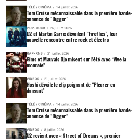
ton nouvel album sur scène avec quelques dates en
TÉLÉ / CINÉMA
14 juillet 2026
première partie de U2, avant d’enchaîner sur une
Tom Cruise méconnaissable dans la première bande-
annonce de “Digger”
longue tournée, comment appréhende tu tes
concerts à venir ?
POP-ROCK
24 juillet 2026
U2 et Martin Garrix dévoilent “Fireflies”, leur
Ça va vraiment être éclatant de jouer cette nouvelle
nouvelle rencontre entre rock et électro
musique ! J’ai un groupe fantastique, avec une section
de cuivres complète et des chanteurs. Ça va faire mal !
RAP-RNB
21 juillet 2026
Gims et Mauvais Djo misent sur l’été avec “Vive la
Pense tu que « Black And White America » est ton
monnaie”
meilleur album ?
Je crois que c’est mon meilleur disque à ce jour. C’est un
VIDEOS
21 juillet 2026
Hoshi dévoile le clip poignant de “Pleurer en
juste équilibre entre où j’ai été, où je suis et où je vais.
dansant”
SUJETS ASSOCIÉS:
INTERVIEWS
LENNY KRAVITZ
TÉLÉ / CINÉMA
14 juillet 2026
Tom Cruise méconnaissable dans la première bande-
annonce de “Digger”
VIDEOS
8 juillet 2026
U2 revient avec « Street of Dreams », premier