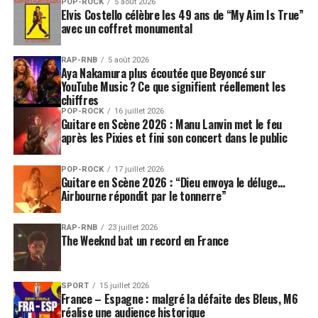
POP-ROCK
5 août 2026
Elvis Costello célèbre les 49 ans de “My Aim Is True”
avec un coffret monumental
RAP-RNB
5 août 2026
Aya Nakamura plus écoutée que Beyoncé sur
YouTube Music ? Ce que signifient réellement les
chiffres
POP-ROCK
16 juillet 2026
Guitare en Scène 2026 : Manu Lanvin met le feu
après les Pixies et fini son concert dans le public
POP-ROCK
17 juillet 2026
Guitare en Scène 2026 : “Dieu envoya le déluge…
Airbourne répondit par le tonnerre”
RAP-RNB
23 juillet 2026
The Weeknd bat un record en France
SPORT
15 juillet 2026
France – Espagne : malgré la défaite des Bleus, M6
réalise une audience historique