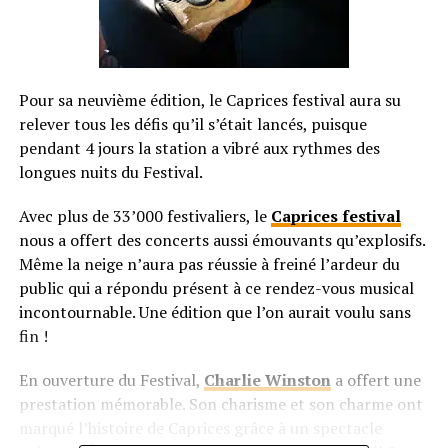
Pour sa neuvième édition, le Caprices festival aura su
relever tous les défis qu’il s’était lancés, puisque
pendant 4 jours la station a vibré aux rythmes des
longues nuits du Festival.
Avec plus de 33’000 festivaliers, le
Caprices festival
nous a offert des concerts aussi émouvants qu’explosifs.
Même la neige n’aura pas réussie à freiné l’ardeur du
public qui a répondu présent à ce rendez-vous musical
incontournable. Une édition que l’on aurait voulu sans
fin !
En ouverture du Festival,
Charlie Winston
a offert une
prestation mémorable. Son charisme et son charme ont
marqué l’histoire de Caprices grâce à un spectacle