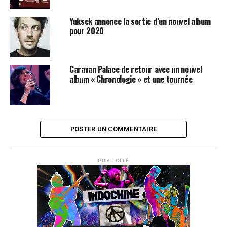
magnifique jusqu’au sommet des pistes de ski avec trois
jours de Modernity@Caprices, qui furent un immense
Yuksek annonce la sortie d’un nouvel album
succès.
pour 2020
On retiendra également le concert de Playground
gagnant du New Talent Contest by Orange 2012. Un
Caravan Palace de retour avec un nouvel
groupe tout frais pour qui l’avenir s’annonce radieux.
album « Chronologic » et une tournée
SUJETS ASSOCIÉS:
CAPRICES FESTIVAL
CARAVAN PALACE
CHARLIE WINSTON
YUKSEK
POSTER UN COMMENTAIRE
PUBLICITÉ