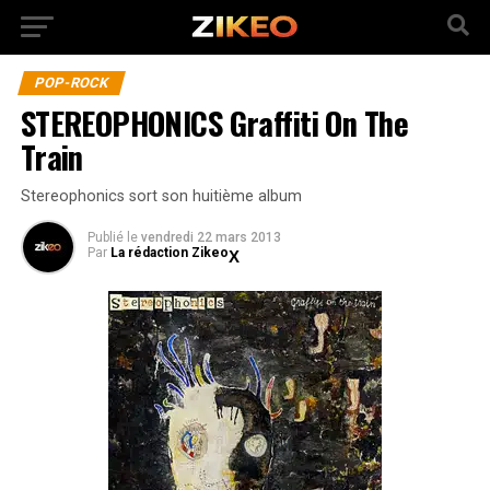
POP-ROCK
STEREOPHONICS Graffiti On The
Train
Stereophonics sort son huitième album
Publié
le
vendredi 22 mars 2013
Par
La rédaction Zikeo