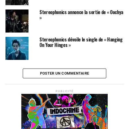
chansons libératrices pour ce grand retour rempli de
nouveaux horizons. Les albums de
Stereophonics
sont
Stereophonics annonce la sortie de « Oochya
disponibles sur
iTunes
et
Amazon
!
»
SUJETS ASSOCIÉS:
KELLY JONES
STEREOPHONICS
Stereophonics dévoile le single de « Hanging
On Your Hinges »
POSTER UN COMMENTAIRE
PUBLICITÉ