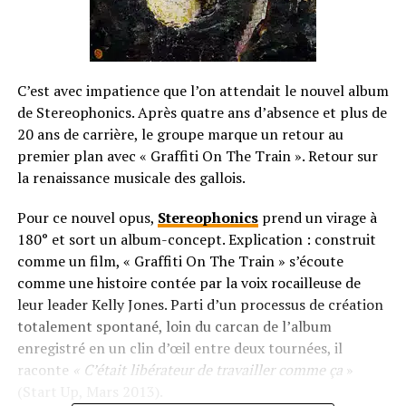
C’est avec impatience que l’on attendait le nouvel album
de Stereophonics. Après quatre ans d’absence et plus de
20 ans de carrière, le groupe marque un retour au
premier plan avec « Graffiti On The Train ». Retour sur
la renaissance musicale des gallois.
Pour ce nouvel opus,
Stereophonics
prend un virage à
180° et sort un album-concept. Explication : construit
comme un film, « Graffiti On The Train » s’écoute
comme une histoire contée par la voix rocailleuse de
leur leader Kelly Jones. Parti d’un processus de création
totalement spontané, loin du carcan de l’album
enregistré en un clin d’œil entre deux tournées, il
raconte
« C’était libérateur de travailler comme ça
»
(Start Up, Mars 2013).