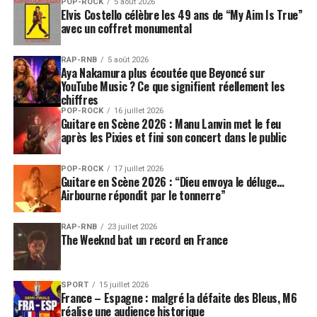
POP-ROCK
5 août 2026
Elvis Costello célèbre les 49 ans de “My Aim Is True”
avec un coffret monumental
RAP-RNB
5 août 2026
Aya Nakamura plus écoutée que Beyoncé sur
YouTube Music ? Ce que signifient réellement les
chiffres
POP-ROCK
16 juillet 2026
Guitare en Scène 2026 : Manu Lanvin met le feu
après les Pixies et fini son concert dans le public
POP-ROCK
17 juillet 2026
Guitare en Scène 2026 : “Dieu envoya le déluge…
Airbourne répondit par le tonnerre”
RAP-RNB
23 juillet 2026
The Weeknd bat un record en France
SPORT
15 juillet 2026
France – Espagne : malgré la défaite des Bleus, M6
réalise une audience historique