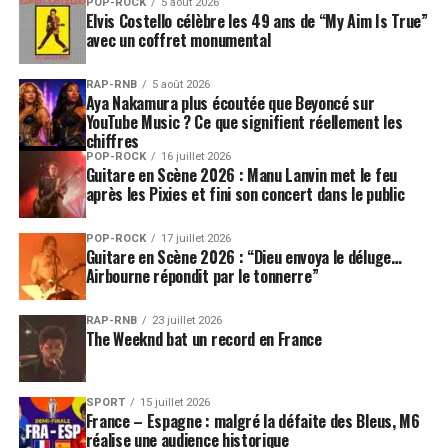
POP-ROCK
5 août 2026
Elvis Costello célèbre les 49 ans de “My Aim Is True”
avec un coffret monumental
RAP-RNB
5 août 2026
Aya Nakamura plus écoutée que Beyoncé sur
YouTube Music ? Ce que signifient réellement les
chiffres
POP-ROCK
16 juillet 2026
Guitare en Scène 2026 : Manu Lanvin met le feu
après les Pixies et fini son concert dans le public
POP-ROCK
17 juillet 2026
Guitare en Scène 2026 : “Dieu envoya le déluge…
Airbourne répondit par le tonnerre”
RAP-RNB
23 juillet 2026
The Weeknd bat un record en France
SPORT
15 juillet 2026
France – Espagne : malgré la défaite des Bleus, M6
réalise une audience historique