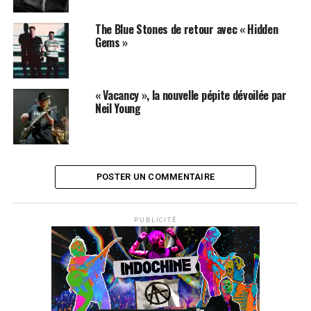
McCartney est disponible sur
iTunes
et
Amazon
!
The Blue Stones de retour avec « Hidden
Label : Maybenot / Kobalt / Pias
Gems »
Date de sortie : 06 mai 2016
SUJETS ASSOCIÉS:
NIRVANA
PJ HARVEY
« Vacancy », la nouvelle pépite dévoilée par
Neil Young
POSTER UN COMMENTAIRE
PUBLICITÉ