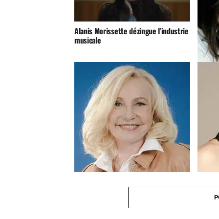
Alanis Morissette dézingue l’industrie
musicale
Les te
Mousko
Michèle Torr va subir une intervention
Kriste
au coeur
chante
P