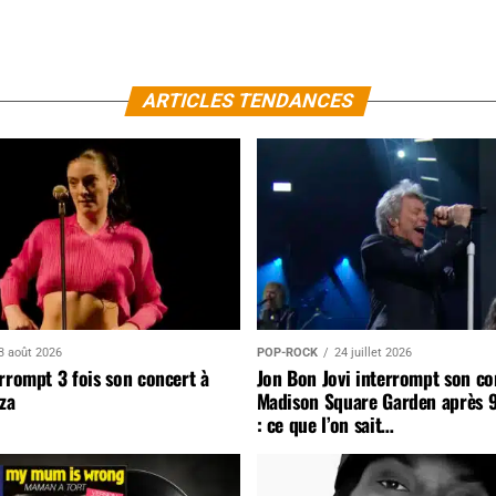
ARTICLES TENDANCES
3 août 2026
POP-ROCK
24 juillet 2026
rrompt 3 fois son concert à
Jon Bon Jovi interrompt son co
za
Madison Square Garden après 
: ce que l’on sait…