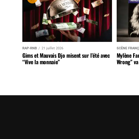
RAP-RNB
21 juillet 2026
SCÈNE FRANÇ
Gims et Mauvais Djo misent sur l’été avec
Mylène Far
“Vive la monnaie”
Wrong” va 