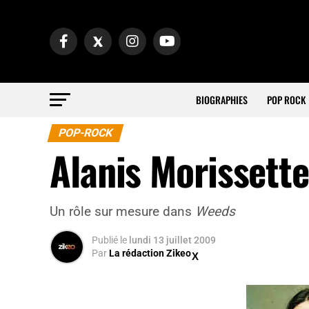
BIOGRAPHIES
POP ROCK
POP-ROCK
Alanis Morissette
Un rôle sur mesure dans
Weeds
Publié
le
lundi 13 juillet 2009
Par
La rédaction Zikeo