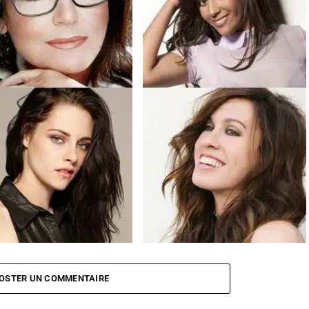
rribles confidences de Nana
Amel Bent heureuse dans son
uri
nouveau rôle de maman
n Stewart en couple avec une
Alanis Morissette en pleine
use française ?
renaissance
OSTER UN COMMENTAIRE