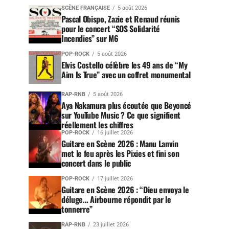
SCÈNE FRANÇAISE
5 août 2026
Pascal Obispo, Zazie et Renaud réunis
pour le concert “SOS Solidarité
Incendies” sur M6
POP-ROCK
5 août 2026
Elvis Costello célèbre les 49 ans de “My
Aim Is True” avec un coffret monumental
RAP-RNB
5 août 2026
Aya Nakamura plus écoutée que Beyoncé
sur YouTube Music ? Ce que signifient
réellement les chiffres
POP-ROCK
16 juillet 2026
Guitare en Scène 2026 : Manu Lanvin
met le feu après les Pixies et fini son
concert dans le public
POP-ROCK
17 juillet 2026
Guitare en Scène 2026 : “Dieu envoya le
déluge… Airbourne répondit par le
tonnerre”
RAP-RNB
23 juillet 2026