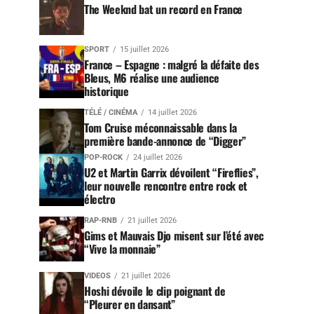
The Weeknd bat un record en France
SPORT
15 juillet 2026
France – Espagne : malgré la défaite des
Bleus, M6 réalise une audience
historique
TÉLÉ / CINÉMA
14 juillet 2026
Tom Cruise méconnaissable dans la
première bande-annonce de “Digger”
POP-ROCK
24 juillet 2026
U2 et Martin Garrix dévoilent “Fireflies”,
leur nouvelle rencontre entre rock et
électro
RAP-RNB
21 juillet 2026
Gims et Mauvais Djo misent sur l’été avec
“Vive la monnaie”
VIDEOS
21 juillet 2026
Hoshi dévoile le clip poignant de
“Pleurer en dansant”