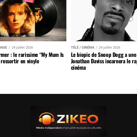
AISE
24 juillet 2026
TÉLÉ / CINÉMA
24 juillet 2026
mer : le rarissime “My Mum Is
Le biopic de Snoop Dogg a une 
ressortir en vinyle
Jonathan Daviss incarnera le r
cinéma