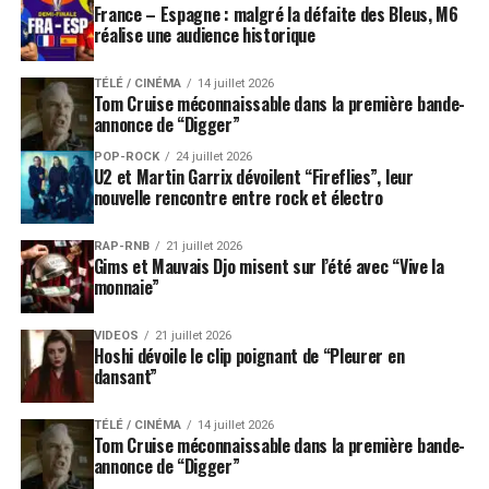
France – Espagne : malgré la défaite des Bleus, M6
avec le gang de potes italiens. La soirée du 15 juillet met
réalise une audience historique
à l’honneur deux légendes britanniques des
sixties
,
Van
Morrison
et
Jeff Beck
, dont les carrières phénoménales
TÉLÉ / CINÉMA
14 juillet 2026
ont largement surpassé la renommée de leurs groupes
Tom Cruise méconnaissable dans la première bande-
annonce de “Digger”
initiaux – Them et les Yardbirds respectivement.
Collaborateur des plus grands (Mick Jagger, Stevie
POP-ROCK
24 juillet 2026
U2 et Martin Garrix dévoilent “Fireflies”, leur
Wonder, Jimmy Page…), Jeff Beck promet la présence
nouvelle rencontre entre rock et électro
d’un invité spécial. Affaire à suivre !
RAP-RNB
21 juillet 2026
Le jazz retrouve une place de choix à l’Auditorium
Gims et Mauvais Djo misent sur l’été avec “Vive la
Stravinski avec un casting de haut vol représenté par
monnaie”
plusieurs musiciens amis du Festival. En clôture de
l’édition, les incontournables
Herbie Hancock
et
Jamie
VIDEOS
21 juillet 2026
Hoshi dévoile le clip poignant de “Pleurer en
Cullum
seront réunis sur une même soirée pour la
dansant”
première fois à Montreux. Le 6 juillet sera dédié aux
grandes voix du jazz américain actuel
Melody
TÉLÉ / CINÉMA
14 juillet 2026
Gardot
et
Gregory Porter
. Dialoguant entre jazz et
Tom Cruise méconnaissable dans la première bande-
musiques pop, les soirées du 11 et du 14 juillet se
annonce de “Digger”
démarquent par leur caractère hybride. La première