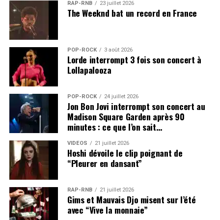
RAP-RNB
23 juillet 2026
récompensé de l’histoire des Latin Grammy Awards – et
The Weeknd bat un record en France
le duo de guitaristes mexicains
Rodrigo Y Gabriela
.
Programme du Montreux Jazz
POP-ROCK
3 août 2026
Lorde interrompt 3 fois son concert à
Lab
Lollapalooza
Sentir les nouvelles tendances, dénicher les grandes
POP-ROCK
24 juillet 2026
stars de demain et toucher sans cesse de nouveaux
Jon Bon Jovi interrompt son concert au
publics, voici les paris que se donne chaque année la
Madison Square Garden après 90
paire de programmateurs du Montreux Jazz Lab. Un
minutes : ce que l’on sait…
programme explosif et haut en couleur, concocté avec
VIDEOS
21 juillet 2026
des notes urbaines, des saveurs pop, des touches indie et
Hoshi dévoile le clip poignant de
un soupçon d’électro.
“Pleurer en dansant”
Les fans se souviennent encore du mythique passage de
RAP-RNB
21 juillet 2026
Radiohead à l’Auditorium Stravinski. Dix-neuf ans plus
Gims et Mauvais Djo misent sur l’été
tard, Thom Yorke et Johnny Greenwood, accompagnés
avec “Vive la monnaie”
de Tom Skinner (batteur de Sons of Kemet) reviennent à