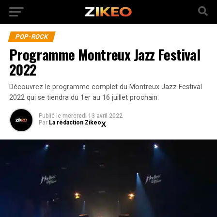
POP-ROCK
Programme Montreux Jazz Festival
2022
Découvrez le programme complet du Montreux Jazz Festival
2022 qui se tiendra du 1er au 16 juillet prochain.
Publié
le
mercredi 13 avril 2022
Par
La rédaction Zikeo