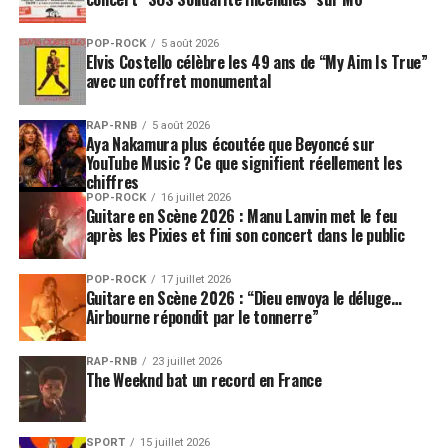
apaisé.
POP-ROCK
5 août 2026
Elvis Costello célèbre les 49 ans de “My Aim Is True”
Phénomène culte des
eighties
, le trio de synth-pop
avec un coffret monumental
norvégien
a-ha
se produira pour la première fois au
Festival. Sorti en 1984, leur tube intemporel
Take on
RAP-RNB
5 août 2026
Me
est récemment entré dans le club fermé des vidéos
Aya Nakamura plus écoutée que Beyoncé sur
dépassant le milliard de vues sur YouTube. Seules cinq
YouTube Music ? Ce que signifient réellement les
chiffres
chansons du XXème siècle ont réussi pareil exploit.
POP-ROCK
16 juillet 2026
Guitare en Scène 2026 : Manu Lanvin met le feu
Au rayon des musiques rock, l’Auditorium Stravinski
après les Pixies et fini son concert dans le public
aura de quoi monter dans les décibels. Poète et crooner
magistral, bête de scène sauvage,
Nick Cave
est de
POP-ROCK
17 juillet 2026
Guitare en Scène 2026 : “Dieu envoya le déluge…
retour avec ses fidèles artificiers sonores
The Bad
Airbourne répondit par le tonnerre”
Seeds
, quatre ans après un show monumental qui
restera dans les annales du Festival. Également réputé
RAP-RNB
23 juillet 2026
pour ses performances scéniques, le quatuor
The Weeknd bat un record en France
androgyne
Måneskin
, vainqueur de l’Eurovision en
2021, remet à lui seul le rock au sommet des charts.
Reconnaissance ultime: l’immense
Iggy Pop
a collaboré
SPORT
15 juillet 2026