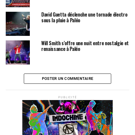
et spectacles. 80% des artistes de l’édition se produiront
pour la première fois sur la Plaine de l’Asse.
David Guetta déclenche une tornade électro
sous la pluie à Paléo
Programme Paléo 2024
Will Smith s’offre une nuit entre nostalgie et
renaissance à Paléo
POSTER UN COMMENTAIRE
PUBLICITÉ
Le Festival s’ouvrira mardi 23 juillet avec un plateau