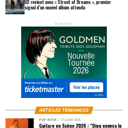
U2 revient avec « Street of Dreams », premier
bariton
Ruben Amoretti
et l’exceptionnelle mezzo-
signal d’un nouvel album attendu
soprano suisse
Marina Viotti
. Sans oublier la trublionne
émission des deux Vincent avec leur création musicale
inédite 52’ en concert et l’époustouflant spectacle de
PUBLICITÉ
danse
Murmuration
. Au total, 130 artistes et groupes
se produiront sur les scènes du Festival.
SUJETS ASSOCIÉS:
PALÉO FESTIVAL
ARTICLES TENDANCES
POP-ROCK
17 juillet 2026
Guitare en Scène 2026 : “Dieu envoya le