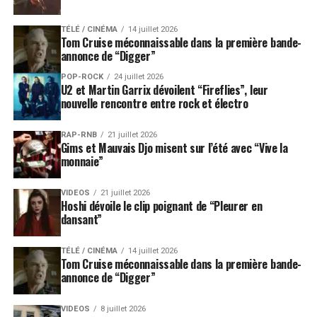
techno
Paul Kalkbrenner
. Deux formations
électroniques enflammeront la piste samedi avec les
TÉLÉ / CINÉMA
14 juillet 2026
super-producteurs Major
Lazer Soundsystem
aux côtés
Tom Cruise méconnaissable dans la première bande-
annonce de “Digger”
des orfèvres electro-house
The Blaze
présents avec un
show visuel immersif. Le line-up pointu de la scène
POP-ROCK
24 juillet 2026
U2 et Martin Garrix dévoilent “Fireflies”, leur
Belleville, tournée vers les artistes de demain, embrasse
nouvelle rencontre entre rock et électro
l’excitante diversité du genre : drum’n’bass, trance,
eurodance, neoperreo, rave, techno, afro, grime ..
RAP-RNB
21 juillet 2026
Gims et Mauvais Djo misent sur l’été avec “Vive la
Le Village du Monde parcourt cette année les Balkans à
monnaie”
travers une vingtaine de concerts. Tête d’affiche de ce
programme, le chef d’orchestre et compositeur
VIDEOS
21 juillet 2026
Hoshi dévoile le clip poignant de “Pleurer en
bosniaque
Goran Bregović
et la sensation pop grecque
dansant”
Marina Satti
.
TÉLÉ / CINÉMA
14 juillet 2026
Une série d’événements spéciaux prolongent l’offre
Tom Cruise méconnaissable dans la première bande-
éclectique de l’édition. Le concert classique réunira
annonce de “Digger”
l’icône de l’opéra lyrique
Roberto Alagna
épaulé par
un casting cinq étoiles : la soprano
Diana Lamar
,le
VIDEOS
8 juillet 2026