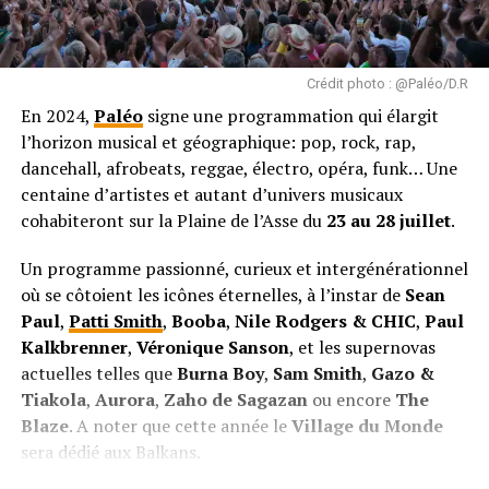
Crédit photo : @Paléo/D.R
En 2024,
Paléo
signe une programmation qui élargit
l’horizon musical et géographique: pop, rock, rap,
dancehall, afrobeats, reggae, électro, opéra, funk… Une
centaine d’artistes et autant d’univers musicaux
cohabiteront sur la Plaine de l’Asse du
23 au 28 juillet
.
Un programme passionné, curieux et intergénérationnel
où se côtoient les icônes éternelles, à l’instar de
Sean
Paul
,
Patti Smith
,
Booba
,
Nile Rodgers & CHIC
,
Paul
Kalkbrenner
,
Véronique Sanson
, et les supernovas
actuelles telles que
Burna Boy
,
Sam Smith
,
Gazo &
Tiakola
,
Aurora
,
Zaho de Sagazan
ou encore
The
Blaze
. A noter que cette année le
Village du Monde
sera dédié aux Balkans.