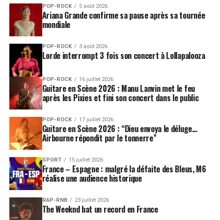
nigériane
Aunty Rayzor
.
POP-ROCK
5 août 2026
Ariana Grande confirme sa pause après sa tournée
mondiale
La chanson française sera représentée par la désormais
incontournable
Zaho de Sagazan
, quadruple lauréate
POP-ROCK
3 août 2026
des Victoires de la Musique, qui partagera l’affiche avec
Lorde interrompt 3 fois son concert à Lollapalooza
le poids lourd pop-rock
Calogero
, le poète urbain
Eddy
de Pretto
, l’éclatante parolière
Hoshi
, la magicienne de
POP-ROCK
16 juillet 2026
la variété tricolore
Véronique Sanson
, le globe-trotter
Guitare en Scène 2026 : Manu Lanvin met le feu
après les Pixies et fini son concert dans le public
radieux
Christophe Maé
, ou encore
Olivia Ruiz
qui
signe un lumineux retour.
POP-ROCK
17 juillet 2026
Guitare en Scène 2026 : “Dieu envoya le déluge…
Du rock qui tache, il y en aura bien sûr à Paléo avec
Airbourne répondit par le tonnerre”
l’icône du punk
Patti Smith
et l’intrépide duo anglais
Royal Blood
. Deux incontournables épaulés par la
SPORT
15 juillet 2026
formation indie féministe
Panic Shack
et le surf rock à
France – Espagne : malgré la défaite des Bleus, M6
réalise une audience historique
frange des texans
Khruangbin
qui promet un apéritif
tout en douceur.
RAP-RNB
23 juillet 2026
The Weeknd bat un record en France
La musique électronique s’incarnera avec le dieu de la