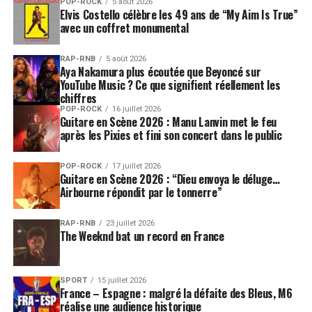
POP-ROCK
5 août 2026
Elvis Costello célèbre les 49 ans de “My Aim Is True”
avec un coffret monumental
RAP-RNB
5 août 2026
Aya Nakamura plus écoutée que Beyoncé sur
YouTube Music ? Ce que signifient réellement les
chiffres
POP-ROCK
16 juillet 2026
Guitare en Scène 2026 : Manu Lanvin met le feu
après les Pixies et fini son concert dans le public
POP-ROCK
17 juillet 2026
Guitare en Scène 2026 : “Dieu envoya le déluge…
Airbourne répondit par le tonnerre”
RAP-RNB
23 juillet 2026
The Weeknd bat un record en France
SPORT
15 juillet 2026
France – Espagne : malgré la défaite des Bleus, M6
réalise une audience historique