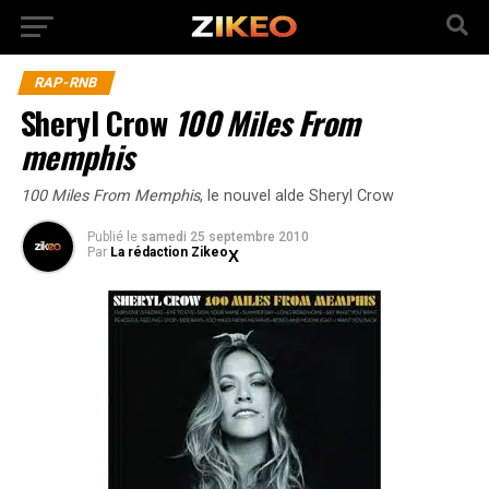
RAP-RNB
Sheryl Crow
100 Miles From
memphis
100 Miles From Memphis
, le nouvel alde Sheryl Crow
Publié
le
samedi 25 septembre 2010
Par
La rédaction Zikeo