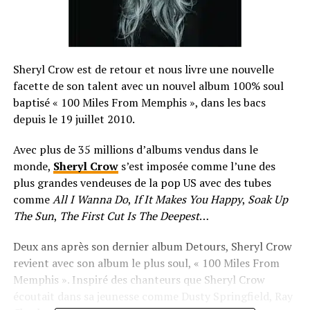
Sheryl Crow est de retour et nous livre une nouvelle
facette de son talent avec un nouvel album 100% soul
baptisé « 100 Miles From Memphis », dans les bacs
depuis le 19 juillet 2010.
Avec plus de 35 millions d’albums vendus dans le
monde,
Sheryl Crow
s’est imposée comme l’une des
plus grandes vendeuses de la pop US avec des tubes
comme
All I Wanna Do
,
If It Makes You Happy
,
Soak Up
The Sun
,
The First Cut Is The Deepest
…
Deux ans après son dernier album Detours, Sheryl Crow
revient avec son album le plus soul, « 100 Miles From
Memphis ». Inspiré des chanteurs que Sheryl Crow
écoutait dans sa jeunesse comme Dusty Springfield, Ray