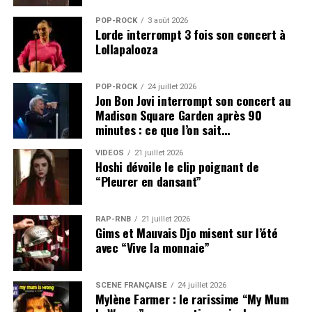
POP-ROCK
3 août 2026
Lorde interrompt 3 fois son concert à
Lollapalooza
POP-ROCK
24 juillet 2026
Jon Bon Jovi interrompt son concert au
Madison Square Garden après 90
minutes : ce que l’on sait…
VIDEOS
21 juillet 2026
Hoshi dévoile le clip poignant de
“Pleurer en dansant”
SUJETS ASSOCIÉS:
AVISHAI COHEN
LEONARD COHEN
RAP-RNB
21 juillet 2026
Gims et Mauvais Djo misent sur l’été
avec “Vive la monnaie”
SCÈNE FRANÇAISE
24 juillet 2026
Mylène Farmer : le rarissime “My Mum