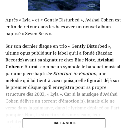
Après « Lyla » et « Gently Disturbed », Avishai Cohen est
enfin de retour dans les bacs avec un nouvel album
baptisé « Seven Seas ».
Sur son dernier disque en trio « Gently Disturbed »,
ultime opus publié sur le label qu’il a fondé (Razdaz
Recordz) avant sa signature chez Blue Note,
Avishai
Cohen
clôturait comme un symbole le banquet musical
par une pièce baptisée
Structure in Emotion
, une
mélodie qui lui tient à cœur puisqu’elle figurait déjà sur
le premier disque qu’il enregistra pour sa propre
structure dès 2003, « Lyla ». Car si la musique d’Avishai
Cohen délivre un torrent d’émotion(s), jamais elle ne
verse dans la guimauve, dans le lyrisme déplacé ou l’art
pompier. Non, la structure des morceaux, leur
architecture intime, se révèle surprenante, à
LIRE LA SUITE