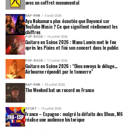
avec un coffret monumental
de l’automne 2010 dans le havre de paix, de technologie
et de création que constitue le studio suédois Nilento
RAP-RNB
5 août 2026
créé par Lars Nilsson. Comme un retour aux sources et
Aya Nakamura plus écoutée que Beyoncé sur
une promesse d’avenir, Avishai Cohen retrouvait un
YouTube Music ? Ce que signifient réellement les
chiffres
ingénieur du son et mixeur avec lequel il entretient des
POP-ROCK
16 juillet 2026
rapports qui dépassent le niveau strictement
Guitare en Scène 2026 : Manu Lanvin met le feu
professionnel – toujours cette histoire de famille que le
après les Pixies et fini son concert dans le public
musicien se façonne autour de lui. Lars Nilsson
architecte des disques « Continuo » et « Gently
POP-ROCK
17 juillet 2026
Guitare en Scène 2026 : “Dieu envoya le déluge…
Disturbed », pierres de touche de la discographie de
Airbourne répondit par le tonnerre”
Cohen, a fait beaucoup pour mettre en valeur les
compositions diamantines du contrebassiste. Avec le
RAP-RNB
23 juillet 2026
Suédois, le musicien ne trouvait pas seulement qu’un
The Weeknd bat un record en France
« enregistreur », mais une oreille, un miroir technique,
de son perfectionnisme artistique.
SPORT
15 juillet 2026
France – Espagne : malgré la défaite des Bleus, M6
Truffaut disait du Citizen Kane d’Orson Welles qu’il
réalise une audience historique
résumait tous les films et préfigurait tous les autres.
Cette idée, il est tentant de l’appliquer à « Seven Seas »