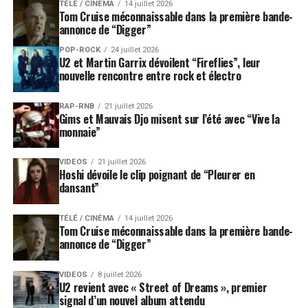
TÉLÉ / CINÉMA
14 juillet 2026
Tom Cruise méconnaissable dans la première bande-
annonce de “Digger”
POP-ROCK
24 juillet 2026
U2 et Martin Garrix dévoilent “Fireflies”, leur
nouvelle rencontre entre rock et électro
RAP-RNB
21 juillet 2026
Gims et Mauvais Djo misent sur l’été avec “Vive la
monnaie”
VIDEOS
21 juillet 2026
Hoshi dévoile le clip poignant de “Pleurer en
dansant”
TÉLÉ / CINÉMA
14 juillet 2026
Tom Cruise méconnaissable dans la première bande-
annonce de “Digger”
VIDEOS
8 juillet 2026
U2 revient avec « Street of Dreams », premier
signal d’un nouvel album attendu