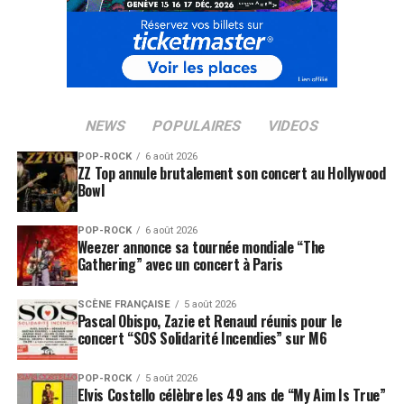
NEWS
POPULAIRES
VIDEOS
SUJETS ASSOCIÉS:
ABD AL MALIK
IAM
OXMO PUCCINO
POP-ROCK
6 août 2026
ZZ Top annule brutalement son concert au Hollywood
Bowl
POP-ROCK
6 août 2026
Weezer annonce sa tournée mondiale “The
Gathering” avec un concert à Paris
SCÈNE FRANÇAISE
5 août 2026
Pascal Obispo, Zazie et Renaud réunis pour le
concert “SOS Solidarité Incendies” sur M6
POP-ROCK
5 août 2026
Elvis Costello célèbre les 49 ans de “My Aim Is True”