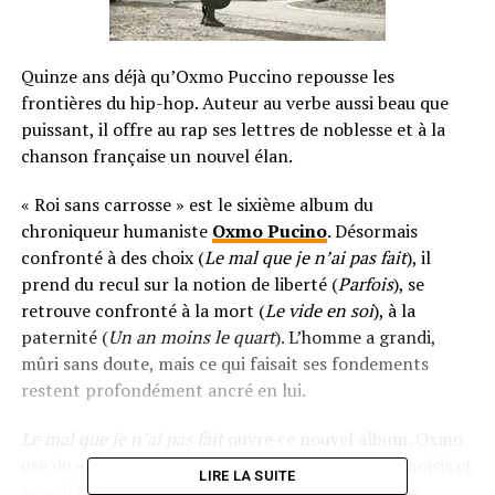
Quinze ans déjà qu’Oxmo Puccino repousse les
frontières du hip-hop. Auteur au verbe aussi beau que
puissant, il offre au rap ses lettres de noblesse et à la
chanson française un nouvel élan.
« Roi sans carrosse » est le sixième album du
chroniqueur humaniste
Oxmo Pucino
. Désormais
confronté à des choix (
Le mal que je n’ai pas fait
), il
prend du recul sur la notion de liberté (
Parfois
), se
retrouve confronté à la mort (
Le vide en soi
), à la
paternité (
Un an moins le quart
). L’homme a grandi,
mûri sans doute, mais ce qui faisait ses fondements
restent profondément ancré en lui.
Le mal que je n’ai pas fait
ouvre ce nouvel album. Oxmo
use du « je », prends la parole, distille ces mots choisis et
LIRE LA SUITE
pose ici la question du choix. Il rend hommage aux