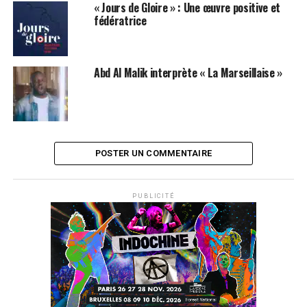
Claude Nougaro qui avait réussi le mariage du jazz et de
« Jours de Gloire » : Une œuvre positive et
la chanson, Oxmo Puccino démontre que le hip-hop
fédératrice
peut aussi donner du swing à la chanson française.
Le résultat est au rendez-vous. «
Roi sans carrosse
»
Abd Al Malik interprète « La Marseillaise »
est un album hip-hop, profond, sensible, d’une
musicalité rare et touchante. Un travail d’orfèvre pour
une œuvre moderne qui fait rentrer le rap français dans
une nouvelle ère.
POSTER UN COMMENTAIRE
PUBLICITÉ