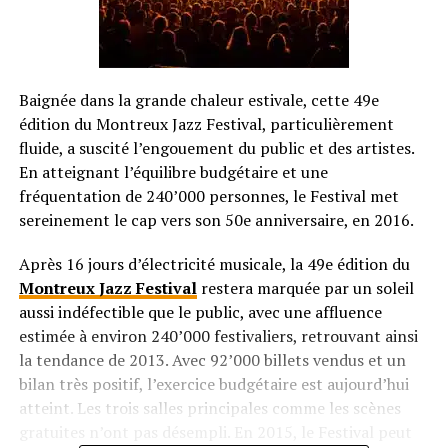
Baignée dans la grande chaleur estivale, cette 49e
édition du Montreux Jazz Festival, particulièrement
fluide, a suscité l’engouement du public et des artistes.
En atteignant l’équilibre budgétaire et une
fréquentation de 240’000 personnes, le Festival met
sereinement le cap vers son 50e anniversaire, en 2016.
Après 16 jours d’électricité musicale, la 49e édition du
Montreux Jazz Festival
restera marquée par un soleil
aussi indéfectible que le public, avec une affluence
estimée à environ 240’000 festivaliers, retrouvant ainsi
la tendance de 2013. Avec 92’000 billets vendus et un
bilan très positif, l’exercice budgétaire est aujourd’hui
atteint. Les trois salles principales comme les scènes
gratuites n’ont pas désempli. En 2015, le Festival peut