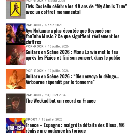
POP-ROCK
5 août 2026
sur les activités et les projets artistiques imaginés pour
Elvis Costello célèbre les 49 ans de “My Aim Is True”
célébrer ce passage symbolique vers un avenir imprégné
avec un coffret monumental
par un demi-siècle d’histoire de la musique live.
RAP-RNB
5 août 2026
Aya Nakamura plus écoutée que Beyoncé sur
SUJETS ASSOCIÉS:
MONTREUX JAZZ FESTIVAL
YouTube Music ? Ce que signifient réellement les
chiffres
POP-ROCK
16 juillet 2026
Guitare en Scène 2026 : Manu Lanvin met le feu
après les Pixies et fini son concert dans le public
POP-ROCK
17 juillet 2026
Guitare en Scène 2026 : “Dieu envoya le déluge…
Airbourne répondit par le tonnerre”
RAP-RNB
23 juillet 2026
The Weeknd bat un record en France
SPORT
15 juillet 2026
France – Espagne : malgré la défaite des Bleus, M6
réalise une audience historique