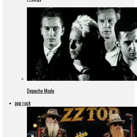
Depeche Mode
pop rock