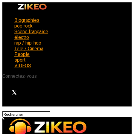
Biographies
pop rock
Scène française
électro
rap / hip-hop
Télé / Cinéma
People
sport
VIDEOS
Connectez-vous