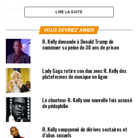
Pendant les 3 semaines de ce procès, plus d’une
LIRE LA SUITE
cinquantaine de témoins ont dressé un portrait
accablant de
R. Kelly
, décrivant des viols, des prises de
VOUS DEVRIEZ AIMER
drogues forcées, des séquestrations, ou bien encore des
faits de pédopornographie.
R. Kelly demande à Donald Trump de
commuer sa peine de 30 ans de prison
LES ALBUMS DE R. KELLY SONT DISPONIBLES ICI
SUJETS ASSOCIÉS:
R KELLY
Lady Gaga retire son duo avec R. Kelly des
plateformes de musique en ligne
Le chanteur R. Kelly une nouvelle fois accusé
de pédophilie
R. Kelly soupçonné de dérives sectaires et
d’abus sexuels