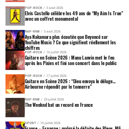
POP-ROCK
5 août 2026
Elvis Costello célèbre les 49 ans de “My Aim Is True”
avec un coffret monumental
RAP-RNB
5 août 2026
Aya Nakamura plus écoutée que Beyoncé sur
YouTube Music ? Ce que signifient réellement les
chiffres
POP-ROCK
16 juillet 2026
Guitare en Scène 2026 : Manu Lanvin met le feu
après les Pixies et fini son concert dans le public
POP-ROCK
17 juillet 2026
Guitare en Scène 2026 : “Dieu envoya le déluge…
Airbourne répondit par le tonnerre”
RAP-RNB
23 juillet 2026
The Weeknd bat un record en France
SPORT
15 juillet 2026
France – Espagne : malgré la défaite des Bleus, M6