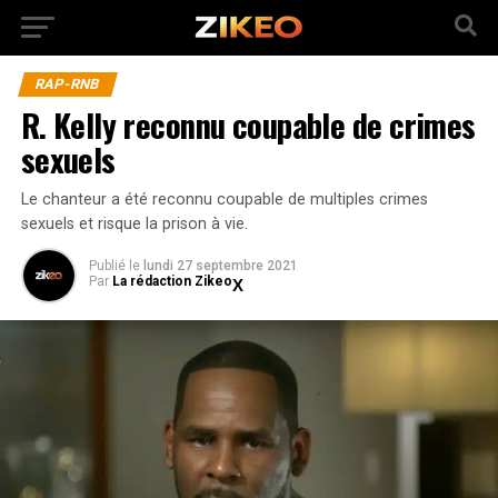
RAP-RNB
R. Kelly reconnu coupable de crimes
sexuels
Le chanteur a été reconnu coupable de multiples crimes
sexuels et risque la prison à vie.
Publié
le
lundi 27 septembre 2021
Par
La rédaction Zikeo