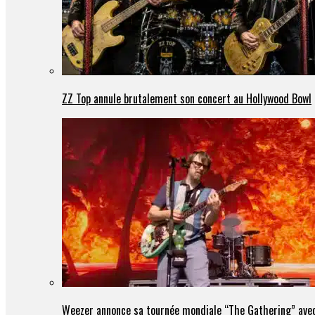
ZZ Top annule brutalement son concert au Hollywood Bowl
Weezer annonce sa tournée mondiale “The Gathering” avec