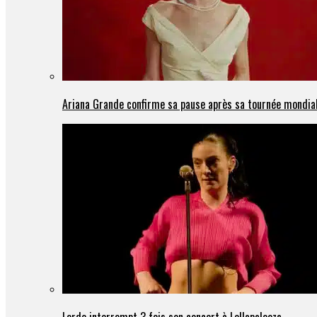
Ariana Grande confirme sa pause après sa tournée mondia
Lorde interrompt 3 fois son concert à Lollapalooza