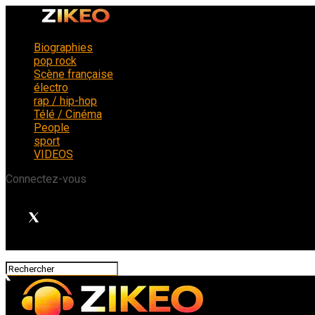
Biographies
pop rock
Scène française
électro
rap / hip-hop
Télé / Cinéma
People
sport
VIDEOS
Connectez-vous