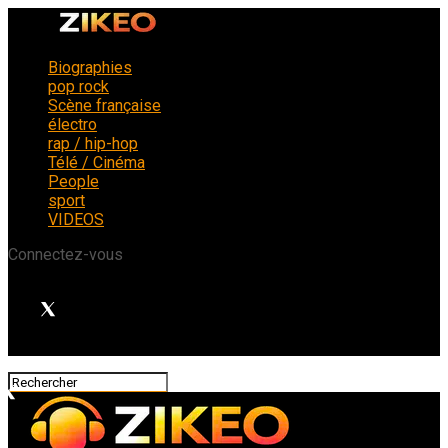
Biographies
pop rock
Scène française
électro
rap / hip-hop
Télé / Cinéma
People
sport
VIDEOS
Connectez-vous