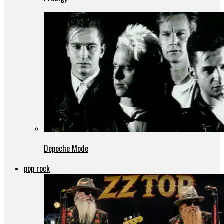
Depeche Mode
pop rock