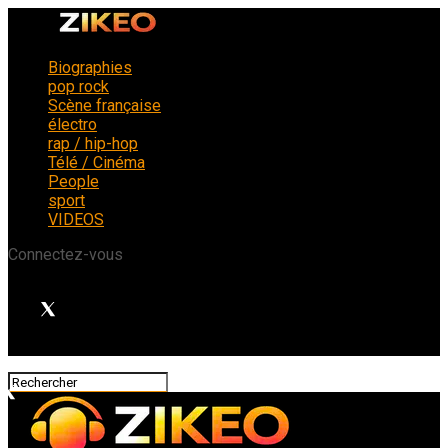
Biographies
pop rock
Scène française
électro
rap / hip-hop
Télé / Cinéma
People
sport
VIDEOS
Connectez-vous