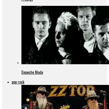
Depeche Mode
pop rock