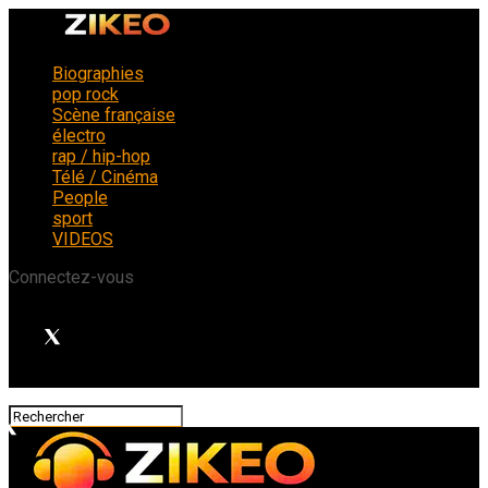
Biographies
pop rock
Scène française
électro
rap / hip-hop
Télé / Cinéma
People
sport
VIDEOS
Connectez-vous