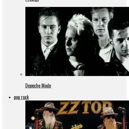
Depeche Mode
pop rock