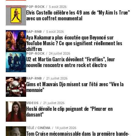
POP-ROCK
5 août 2026
Elvis Costello célèbre les 49 ans de “My Aim Is True”
avec un coffret monumental
RAP-RNB
5 août 2026
Aya Nakamura plus écoutée que Beyoncé sur
YouTube Music ? Ce que signifient réellement les
chiffres
POP-ROCK
24 juillet 2026
U2 et Martin Garrix dévoilent “Fireflies”, leur
nouvelle rencontre entre rock et électro
RAP-RNB
21 juillet 2026
Gims et Mauvais Djo misent sur l’été avec “Vive la
monnaie”
VIDEOS
21 juillet 2026
Hoshi dévoile le clip poignant de “Pleurer en
dansant”
TÉLÉ / CINÉMA
14 juillet 2026
Tom Cruise méconnaissable dans la première bande-