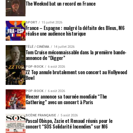
The Weeknd bat un record en France
SPORT
15 juillet 2026
France – Espagne : malgré la défaite des Bleus, M6
réalise une audience historique
TÉLÉ / CINÉMA
14 juillet 2026
Tom Cruise méconnaissable dans la première bande-
annonce de “Digger”
POP-ROCK
6 août 2026
ZZ Top annule brutalement son concert au Hollywood
Bowl
POP-ROCK
6 août 2026
Weezer annonce sa tournée mondiale “The
Gathering” avec un concert à Paris
SCÈNE FRANÇAISE
5 août 2026
Pascal Obispo, Zazie et Renaud réunis pour le
concert “SOS Solidarité Incendies” sur M6