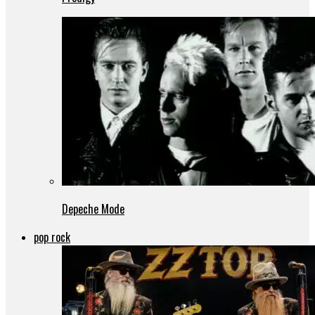
Depeche Mode
pop rock