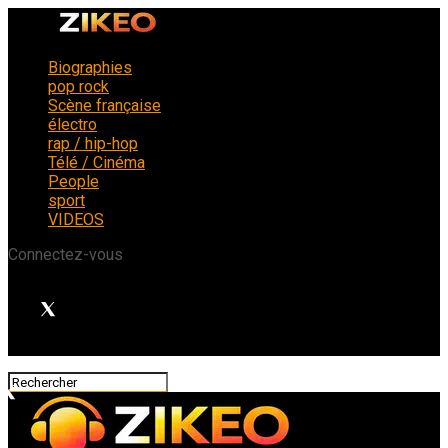
Biographies
pop rock
Scène française
électro
rap / hip-hop
Télé / Cinéma
People
sport
VIDEOS
Connectez-vous