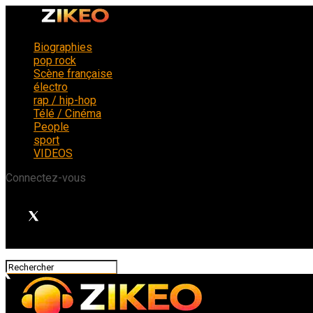
Biographies
pop rock
Scène française
électro
rap / hip-hop
Télé / Cinéma
People
sport
VIDEOS
Connectez-vous