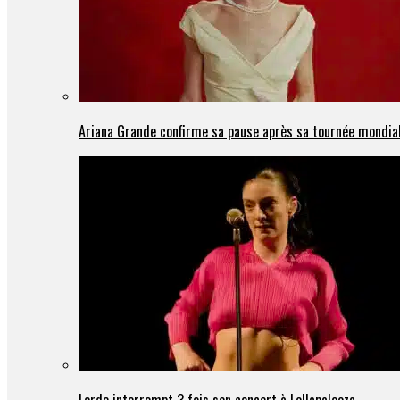
Ariana Grande confirme sa pause après sa tournée mondia
Lorde interrompt 3 fois son concert à Lollapalooza