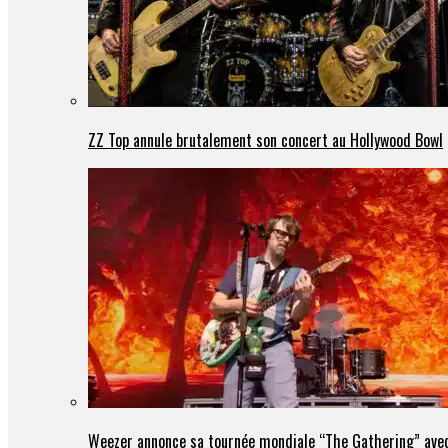
ZZ Top annule brutalement son concert au Hollywood Bowl
Weezer annonce sa tournée mondiale “The Gathering” avec