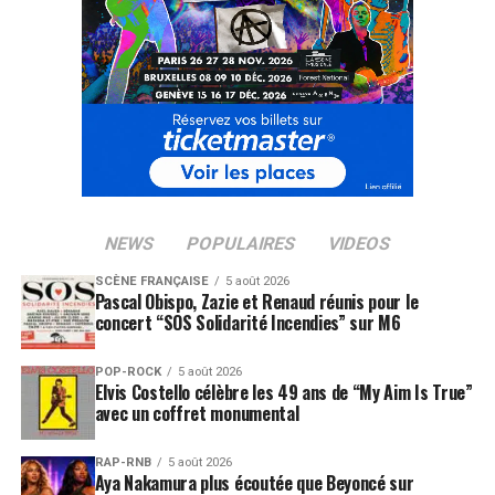
SUJETS ASSOCIÉS:
CARIBANA FESTIVAL
ETIENNE DE CRECY
MAJOR LAZER
OFFSPRING
RITA ORA
THE OFFSPRING
NEWS
POPULAIRES
VIDEOS
SCÈNE FRANÇAISE
5 août 2026
Pascal Obispo, Zazie et Renaud réunis pour le
concert “SOS Solidarité Incendies” sur M6
POP-ROCK
5 août 2026
Elvis Costello célèbre les 49 ans de “My Aim Is True”
avec un coffret monumental
RAP-RNB
5 août 2026
Aya Nakamura plus écoutée que Beyoncé sur