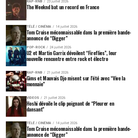
RAP-RNB
23 juillet 2026
The Weeknd bat un record en France
TÉLÉ / CINÉMA
14 juillet 2026
Tom Cruise méconnaissable dans la première bande-
annonce de “Digger”
POP-ROCK
24 juillet 2026
U2 et Martin Garrix dévoilent “Fireflies”, leur
nouvelle rencontre entre rock et électro
RAP-RNB
21 juillet 2026
Gims et Mauvais Djo misent sur l’été avec “Vive la
monnaie”
VIDEOS
21 juillet 2026
Hoshi dévoile le clip poignant de “Pleurer en
dansant”
TÉLÉ / CINÉMA
14 juillet 2026
Tom Cruise méconnaissable dans la première bande-
annonce de “Digger”