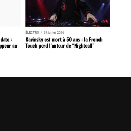
ÉLECTRO
29 juillet 2026
date :
Kavinsky est mort à 50 ans : la French
appeur au
Touch perd l’auteur de “Nightcall”