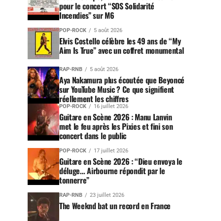
pour le concert “SOS Solidarité
Incendies” sur M6
POP-ROCK
5 août 2026
Elvis Costello célèbre les 49 ans de “My
Aim Is True” avec un coffret monumental
RAP-RNB
5 août 2026
Aya Nakamura plus écoutée que Beyoncé
sur YouTube Music ? Ce que signifient
réellement les chiffres
POP-ROCK
16 juillet 2026
Guitare en Scène 2026 : Manu Lanvin
met le feu après les Pixies et fini son
concert dans le public
POP-ROCK
17 juillet 2026
Guitare en Scène 2026 : “Dieu envoya le
déluge… Airbourne répondit par le
tonnerre”
RAP-RNB
23 juillet 2026
The Weeknd bat un record en France