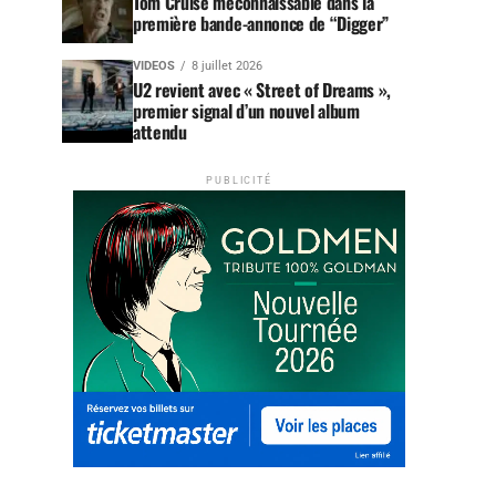
Tom Cruise méconnaissable dans la
première bande-annonce de “Digger”
VIDEOS
8 juillet 2026
U2 revient avec « Street of Dreams »,
premier signal d’un nouvel album
attendu
PUBLICITÉ