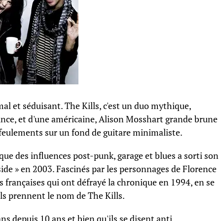
mal et séduisant. The Kills, c'est un duo mythique,
ince, et d'une américaine, Alison Mosshart grande brune
es feulements sur un fond de guitare minimaliste.
que des influences post-punk, garage et blues a sorti son
de » en 2003. Fascinés par les personnages de Florence
françaises qui ont défrayé la chronique en 1994, en se
, ils prennent le nom de The Kills.
ns depuis 10 ans et bien qu'ils se disent anti