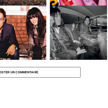
empah et The Kills au Caribana
Découvrez les premiers artistes des
l
Solidays 2012
ls
The Kills
Blood Pressures
OSTER UN COMMENTAIRE