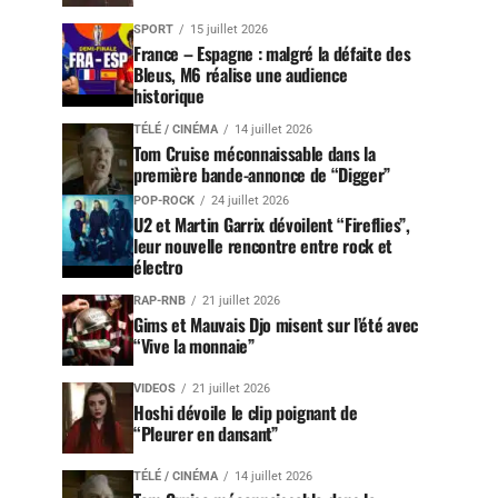
SPORT
15 juillet 2026
France – Espagne : malgré la défaite des
Bleus, M6 réalise une audience
historique
TÉLÉ / CINÉMA
14 juillet 2026
Tom Cruise méconnaissable dans la
première bande-annonce de “Digger”
POP-ROCK
24 juillet 2026
U2 et Martin Garrix dévoilent “Fireflies”,
leur nouvelle rencontre entre rock et
électro
RAP-RNB
21 juillet 2026
Gims et Mauvais Djo misent sur l’été avec
“Vive la monnaie”
VIDEOS
21 juillet 2026
Hoshi dévoile le clip poignant de
“Pleurer en dansant”
TÉLÉ / CINÉMA
14 juillet 2026