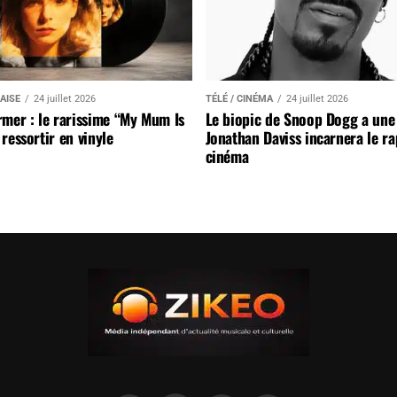
AISE
24 juillet 2026
TÉLÉ / CINÉMA
24 juillet 2026
mer : le rarissime “My Mum Is
Le biopic de Snoop Dogg a une 
ressortir en vinyle
Jonathan Daviss incarnera le r
cinéma