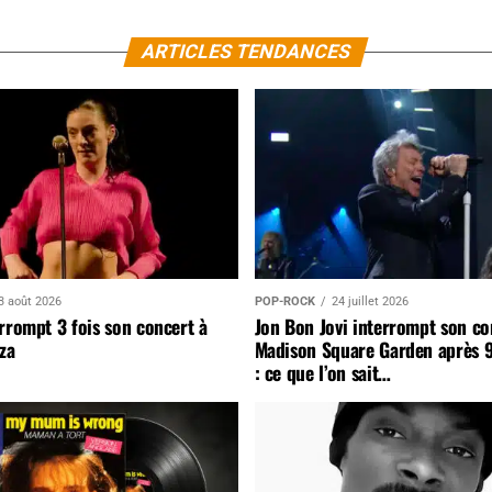
ARTICLES TENDANCES
3 août 2026
POP-ROCK
24 juillet 2026
rrompt 3 fois son concert à
Jon Bon Jovi interrompt son co
za
Madison Square Garden après 
: ce que l’on sait…