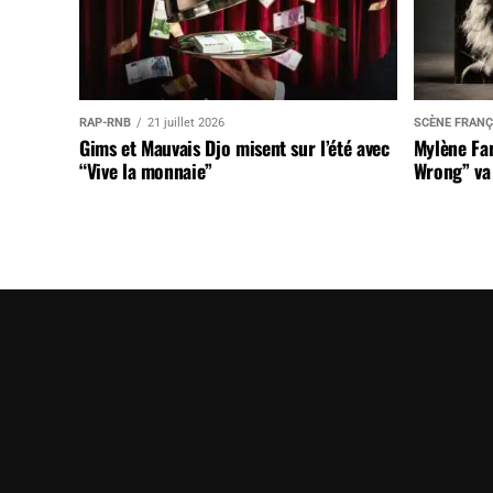
RAP-RNB
21 juillet 2026
SCÈNE FRANÇ
Gims et Mauvais Djo misent sur l’été avec
Mylène Far
“Vive la monnaie”
Wrong” va 