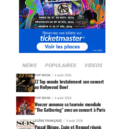
NEWS
POPULAIRES
VIDEOS
POP-ROCK
6 août 2026
ZZ Top annule brutalement son concert
au Hollywood Bowl
POP-ROCK
6 août 2026
Weezer annonce sa tournée mondiale
“The Gathering” avec un concert à Paris
SCÈNE FRANÇAISE
5 août 2026
Pascal Obispo, Zazie et Renaud réunis