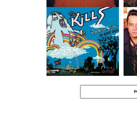
PAMELA HUTE Bandit
Tinie T
Festiva
Du rock et de l’art dans le métro
The Kil
parisien
P