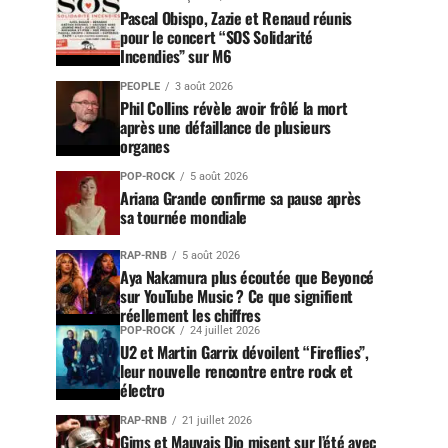
Pascal Obispo, Zazie et Renaud réunis
pour le concert “SOS Solidarité
Incendies” sur M6
PEOPLE
3 août 2026
Phil Collins révèle avoir frôlé la mort
après une défaillance de plusieurs
organes
POP-ROCK
5 août 2026
Ariana Grande confirme sa pause après
sa tournée mondiale
RAP-RNB
5 août 2026
Aya Nakamura plus écoutée que Beyoncé
sur YouTube Music ? Ce que signifient
réellement les chiffres
POP-ROCK
24 juillet 2026
U2 et Martin Garrix dévoilent “Fireflies”,
leur nouvelle rencontre entre rock et
électro
RAP-RNB
21 juillet 2026
Gims et Mauvais Djo misent sur l’été avec