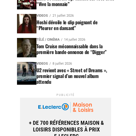
“Vive la monnaie”
VIDEOS
21 juillet 2026
Hoshi dévoile le clip poignant de
“Pleurer en dansant”
TÉLÉ / CINÉMA
14 juillet 2026
Tom Cruise méconnaissable dans la
première bande-annonce de “Digger”
VIDEOS
8 juillet 2026
U2 revient avec « Street of Dreams »,
premier signal d’un nouvel album
attendu
PUBLICITÉ