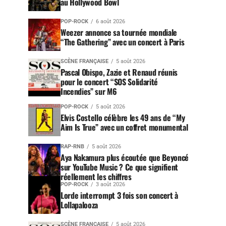
au Hollywood Bowl
POP-ROCK
6 août 2026
Weezer annonce sa tournée mondiale
“The Gathering” avec un concert à Paris
SCÈNE FRANÇAISE
5 août 2026
Pascal Obispo, Zazie et Renaud réunis
pour le concert “SOS Solidarité
Incendies” sur M6
POP-ROCK
5 août 2026
Elvis Costello célèbre les 49 ans de “My
Aim Is True” avec un coffret monumental
RAP-RNB
5 août 2026
Aya Nakamura plus écoutée que Beyoncé
sur YouTube Music ? Ce que signifient
réellement les chiffres
POP-ROCK
3 août 2026
Lorde interrompt 3 fois son concert à
Lollapalooza
SCÈNE FRANÇAISE
5 août 2026