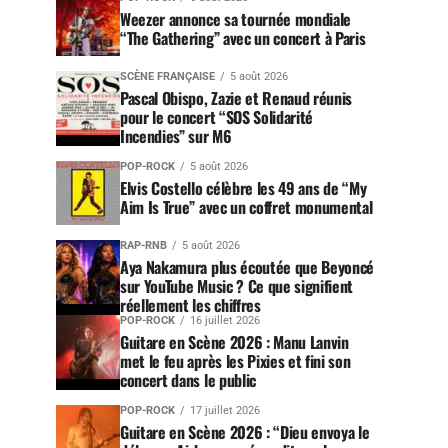
Weezer annonce sa tournée mondiale
“The Gathering” avec un concert à Paris
SCÈNE FRANÇAISE
5 août 2026
Pascal Obispo, Zazie et Renaud réunis
pour le concert “SOS Solidarité
Incendies” sur M6
POP-ROCK
5 août 2026
Elvis Costello célèbre les 49 ans de “My
Aim Is True” avec un coffret monumental
RAP-RNB
5 août 2026
Aya Nakamura plus écoutée que Beyoncé
sur YouTube Music ? Ce que signifient
réellement les chiffres
POP-ROCK
16 juillet 2026
Guitare en Scène 2026 : Manu Lanvin
met le feu après les Pixies et fini son
concert dans le public
POP-ROCK
17 juillet 2026
Guitare en Scène 2026 : “Dieu envoya le