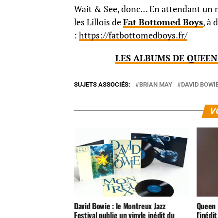
Wait & See, donc… En attendant un mi
les Lillois de
Fat Bottomed Boys
, à 
:
https://fatbottomedboys.fr/
LES ALBUMS DE QUEEN 
SUJETS ASSOCIÉS:
BRIAN MAY
DAVID BOWI
V
David Bowie : le Montreux Jazz
Queen «
Festival publie un vinyle inédit du
l’inédi