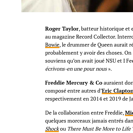
Roger Taylor
, batteur historique et
au magazine Record Collector. Interr
Bowie
, le drummer de Queen aurait ré
probablement y avoir des choses. On a
souviens qu’on avait joué NSU et I Feel
écrivons-en une pour nous
».
Freddie Mercury & Co
auraient don
composé entre autres d’
Eric Clapto
respectivement en 2014 et 2019 de Ja
De la collaboration entre Freddie,
Mi
quelques morceaux jamais entrés da
Shock
ou
There Must Be More to Life 