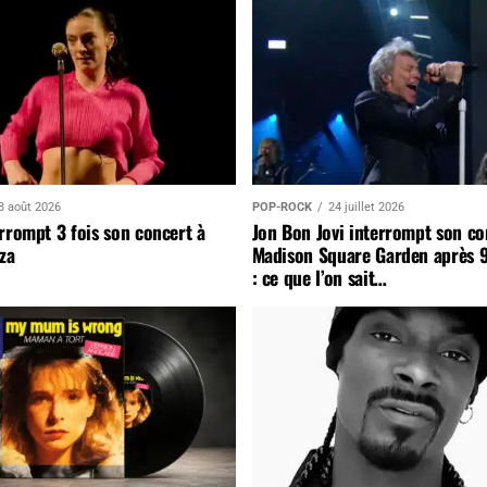
3 août 2026
POP-ROCK
24 juillet 2026
rrompt 3 fois son concert à
Jon Bon Jovi interrompt son co
za
Madison Square Garden après 
: ce que l’on sait…