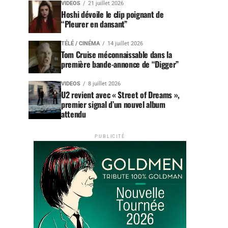
VIDEOS
21 juillet 2026
Hoshi dévoile le clip poignant de
“Pleurer en dansant”
TÉLÉ / CINÉMA
14 juillet 2026
Tom Cruise méconnaissable dans la
première bande-annonce de “Digger”
VIDEOS
8 juillet 2026
U2 revient avec « Street of Dreams »,
premier signal d’un nouvel album
attendu
PUBLICITÉ