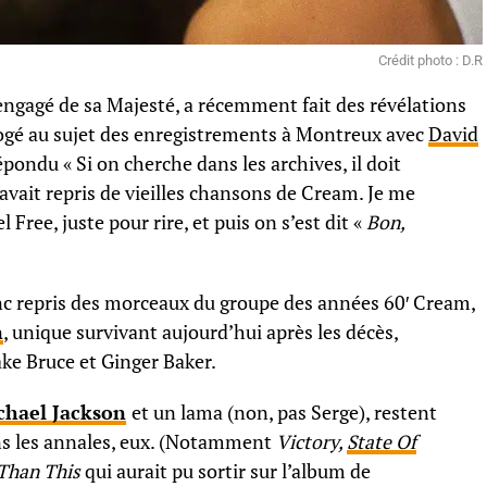
Crédit photo : D.R
 engagé de sa Majesté, a récemment fait des révélations
ogé au sujet des enregistrements à Montreux avec
David
pondu « Si on cherche dans les archives, il doit
vait repris de vieilles chansons de Cream. Je me
 Free, juste pour rire, et puis on s’est dit «
Bon,
c repris des morceaux du groupe des années 60′ Cream,
n
, unique survivant aujourd’hui après les décès,
ke Bruce et Ginger Baker.
chael Jackson
et un lama (non, pas Serge), restent
ns les annales, eux. (Notamment
Victory,
State Of
Than This
qui aurait pu sortir sur l’album de