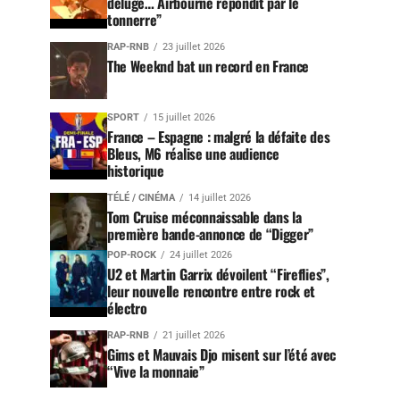
déluge… Airbourne répondit par le
tonnerre”
RAP-RNB
23 juillet 2026
The Weeknd bat un record en France
SPORT
15 juillet 2026
France – Espagne : malgré la défaite des
Bleus, M6 réalise une audience
historique
TÉLÉ / CINÉMA
14 juillet 2026
Tom Cruise méconnaissable dans la
première bande-annonce de “Digger”
POP-ROCK
24 juillet 2026
U2 et Martin Garrix dévoilent “Fireflies”,
leur nouvelle rencontre entre rock et
électro
RAP-RNB
21 juillet 2026
Gims et Mauvais Djo misent sur l’été avec
“Vive la monnaie”