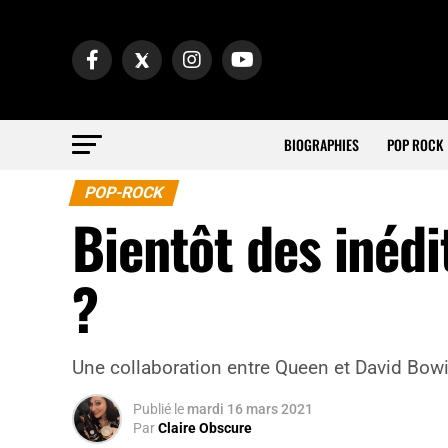
BIOGRAPHIES
POP ROCK
POP-ROCK
Bientôt des inéd
?
Une collaboration entre Queen et David Bowie
Publié
le
mardi 16 mars 2021
Par
Claire Obscure