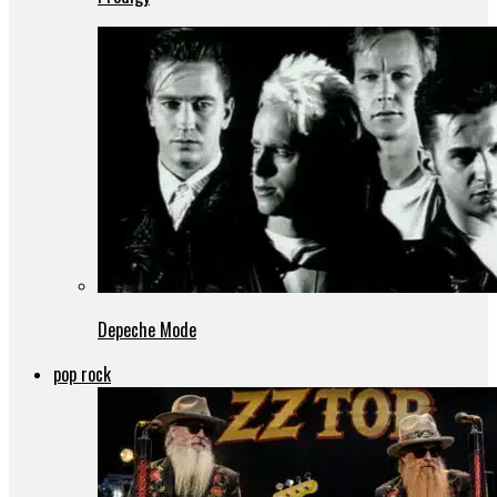
Depeche Mode
pop rock