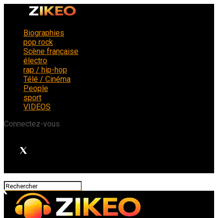
Biographies
pop rock
Scène française
électro
rap / hip-hop
Télé / Cinéma
People
sport
VIDEOS
Connectez-vous