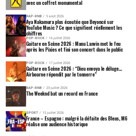
avec un coffret monumental
dans cette époque. J’ai aussi très envie de faire des films.
On peut mélanger tous ces métiers. C’est beaucoup
RAP-RNB
5 août 2026
moins choquant qu’avant, en France. Les USA sont le
Aya Nakamura plus écoutée que Beyoncé sur
YouTube Music ? Ce que signifient réellement les
pays des comédies musicales, ceux qui ont inventé qu’on
chiffres
pouvait chanter, danser, jouer la comédie, produire. Je
POP-ROCK
16 juillet 2026
dirais que c’est normal de le faire comme ça là-bas. En
Guitare en Scène 2026 : Manu Lanvin met le feu
après les Pixies et fini son concert dans le public
France, c’était moins connu. On aime bien quand on
reste dans des cases. Mais ça s’ouvre avec la nouvelle
POP-ROCK
17 juillet 2026
génération, qui est très productive. Ça commence à
Guitare en Scène 2026 : “Dieu envoya le déluge…
bouger.
Airbourne répondit par le tonnerre”
On en vient à tes activités parallèles : producteur
RAP-RNB
23 juillet 2026
The Weeknd bat un record en France
télé. Quel est ton objectif ? Tu t’es associé à un ami.
Oui, à un ami d’enfance, Cyril Viguier, qui est l’un des
meilleurs producteurs de sa génération. Il a fondé
SPORT
15 juillet 2026
France 5, une des chaines hertziennes du service public.
France – Espagne : malgré la défaite des Bleus, M6
Il est ensuite parti aux Etats Unis, il a crée des chaines
réalise une audience historique
sur le câble, sur le sport extrême. Il l’a très bien vendu à