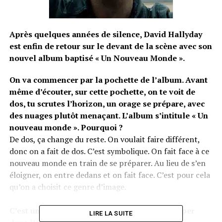
Après quelques années de silence, David Hallyday
est enfin de retour sur le devant de la scène avec son
nouvel album baptisé « Un Nouveau Monde ».
On va commencer par la pochette de l’album. Avant
même d’écouter, sur cette pochette, on te voit de
dos, tu scrutes l’horizon, un orage se prépare, avec
des nuages plutôt menaçant. L’album s’intitule « Un
nouveau monde ». Pourquoi ?
De dos, ça change du reste. On voulait faire différent,
donc on a fait de dos. C’est symbolique. On fait face à ce
nouveau monde en train de se préparer. Au lieu de s’en
éloigner, on entre dedans et on fait face. C’est pour cela
qu’on a choisit ce genre d’image.
C’est un peu le thème que tu voulais développer
LIRE LA SUITE