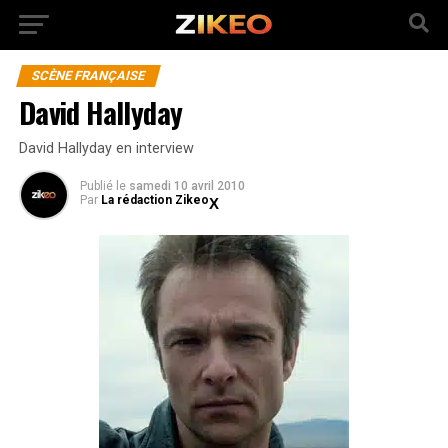
SCÈNE FRANÇAISE
David Hallyday
David Hallyday en interview
Publié
le
samedi 10 avril 2010
Par
La rédaction Zikeo