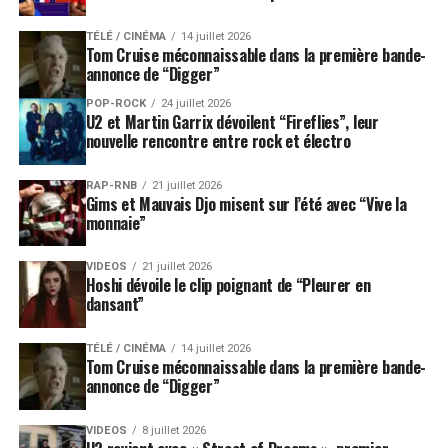
Salvatore, «
je suis conscient que c’est un très beau
cadeau qu’on m’a fait
».
TÉLÉ / CINÉMA
14 juillet 2026
Tom Cruise méconnaissable dans la première bande-
annonce de “Digger”
LES ALBUMS DE
SALVATORE ADAMO
SONT
POP-ROCK
24 juillet 2026
U2 et Martin Garrix dévoilent “Fireflies”, leur
DISPONIBLES SUR
ITUNES
ET AMAZON
nouvelle rencontre entre rock et électro
Label : Polydor
RAP-RNB
21 juillet 2026
Gims et Mauvais Djo misent sur l’été avec “Vive la
SUJETS ASSOCIÉS:
ALAIN SOUCHON
BENABAR
CALI
CALOGERO
ISABELLE BOULAY
JEANNE CHERHAL
monnaie”
JULIEN DORE
LAURENT VOULZY
OLIVIA RUIZ
RAPHAEL
SALVATORE ADAMO
THOMAS DUTRONC
VIDEOS
21 juillet 2026
Hoshi dévoile le clip poignant de “Pleurer en
dansant”
TÉLÉ / CINÉMA
14 juillet 2026
Tom Cruise méconnaissable dans la première bande-
annonce de “Digger”
VIDEOS
8 juillet 2026