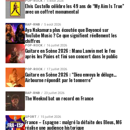
Londres, les Beatles travaillaient à côté. «
J’ai demandé
POP-ROCK
5 août 2026
Elvis Costello célèbre les 49 ans de “My Aim Is True”
si je pouvais aller les saluer et quand je suis entré dans la
avec un coffret monumental
pièce, a retenti La Marseillaise. Pendant plusieurs mois,
j’ai cru que c’était en mon honneur… en fait, ils
RAP-RNB
5 août 2026
enregistraient « All you need is love » !
» Ce que notre
Aya Nakamura plus écoutée que Beyoncé sur
YouTube Music ? Ce que signifient réellement les
discret artiste oublie de préciser, c’est qu’il fut, un
chiffres
temps, le deuxième plus gros vendeur de disques dans le
POP-ROCK
16 juillet 2026
monde, juste derrière… les
Beatles
.
Guitare en Scène 2026 : Manu Lanvin met le feu
après les Pixies et fini son concert dans le public
Au générique de ces duos bien singuliers, il faut encore
citer
Ma tête
avec Yves Simon,
Amour perdu
avec Loane
POP-ROCK
17 juillet 2026
Guitare en Scène 2026 : “Dieu envoya le déluge…
(une chanson qui fut interprétée jadis par Michèle
Airbourne répondit par le tonnerre”
Arnaud),
Un air en fa mineur
avec Juliette ou
Tant
d’amour qui se perd
avec Maurane. Sans oublier
Ce
RAP-RNB
23 juillet 2026
Georges
, avec
Olivia Ruiz
, déjà présent sur le dernier
The Weeknd bat un record en France
album d’Adamo et, paraît-il, fort apprécié par celui qui
l’a inspiré, un dénommé Clooney… Du coup, on se dit
SPORT
15 juillet 2026
qu’il aurait peut-être fallu un double ou triple album
France – Espagne : malgré la défaite des Bleus, M6
pour satisfaire tout le monde. Mais, comme l’avoue
réalise une audience historique