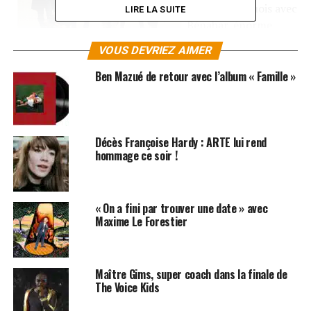
tandem narquois avec
LIRE LA SUITE
Bénabar, énorme
succès décalé de
VOUS DEVRIEZ AIMER
1964, en pleine folie
yéyé… «
A l’époque, raconte Adamo, je vivais dans une
Ben Mazué de retour avec l’album « Famille »
cité où il y avait beaucoup d’Italiens. C’était la coutume
le samedi soir de se retrouver les uns chez les autres,
mais avec les papas siciliens, il valait mieux demander la
permission avant d’aborder une jeune fille…
Décès Françoise Hardy : ARTE lui rend
» L’époque
hommage ce soir !
où la France avait élu le jeune Salvatore au regard timide
et à la voix voilée comme sa personnalité favorite, juste
derrière… le général De Gaulle. «
Quand je revois des
« On a fini par trouver une date » avec
films de ces années là, je m’aperçois surtout combien
Maxime Le Forestier
Jacques Brel m’avait influencé, jusque dans les mimiques.
J’essayais parfois d’imiter maladroitement sa verve
satirique, par exemple dans une chanson comme « Les
Maître Gims, super coach dans la finale de
filles du bord de mer
».
The Voice Kids
Des filles qui n’en finissent pas d’être chouettes, jadis